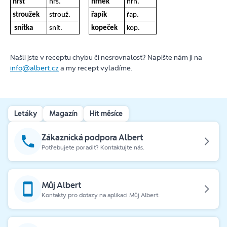
hrst
hrs.
hrnek
hrn.
stroužek
strouž.
řapík
řap.
snítka
snít.
kopeček
kop.
Našli jste v receptu chybu či nesrovnalost? Napište nám ji na
info@albert.cz
a my recept vyladíme.
Letáky
Magazín
Hit měsíce
Zákaznická podpora Albert
Potřebujete poradit? Kontaktujte nás.
Můj Albert
Kontakty pro dotazy na aplikaci Můj Albert.