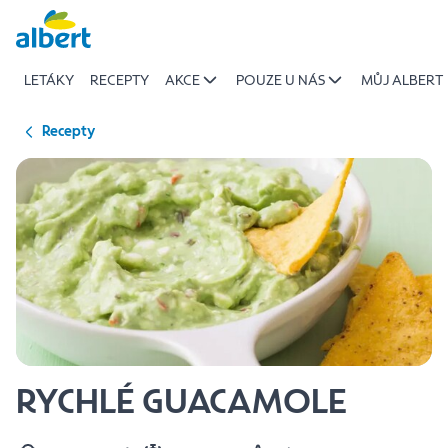
{name
Přeskočit
of
recipe}
LETÁKY
RECEPTY
AKCE
POUZE U NÁS
MŮJ ALBERT
|
Albert
Recepty
RYCHLÉ GUACAMOLE