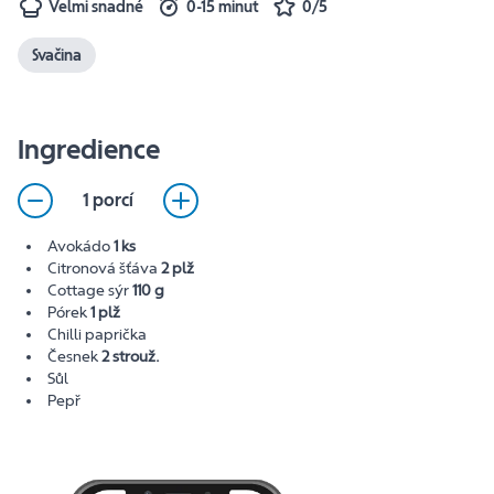
Velmi snadné
0-15 minut
0/5
Svačina
Ingredience
1 porcí
Avokádo
1 ks
Citronová šťáva
2 plž
Cottage sýr
110 g
Pórek
1 plž
Chilli paprička
Česnek
2 strouž.
Sůl
Pepř