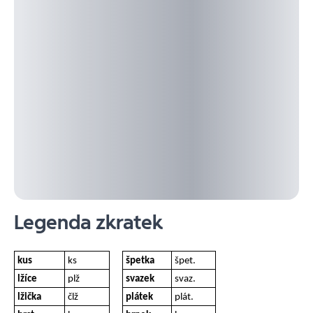
Legenda zkratek
kus
ks
špetka
špet.
lžíce
plž
svazek
svaz.
lžička
člž
plátek
plát.