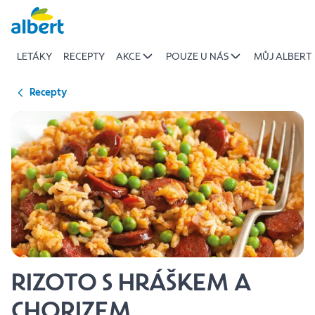
{name
Přeskočit
of
recipe}
LETÁKY
RECEPTY
AKCE
POUZE U NÁS
MŮJ ALBERT
|
Albert
Recepty
RIZOTO S HRÁŠKEM A
CHORIZEM