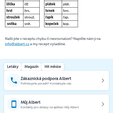
lžička
člž
plátek
plát.
hrst
hrs.
hrnek
hrn.
stroužek
strouž.
řapík
řap.
snítka
snít.
kopeček
kop.
Našli jste v receptu chybu či nesrovnalost? Napište nám ji na
info@albert.cz
a my recept vyladíme.
Letáky
Magazín
Hit měsíce
Zákaznická podpora Albert
Potřebujete poradit? Kontaktujte nás.
Můj Albert
Kontakty pro dotazy na aplikaci Můj Albert.