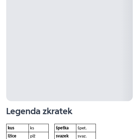
Legenda zkratek
kus
ks
špetka
špet.
lžíce
plž
svazek
svaz.