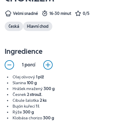
Velmi snadné
16-30 minut
0/5
Česká
Hlavní chod
Ingredience
1 porcí
Olej olivový
1 plž
Slanina
100 g
Hrášek mražený
300 g
Česnek
2 strouž.
Cibule šalotka
2 ks
Bujón kuřecí
1 l
Rýže
300 g
Klobása chorizo
300 g