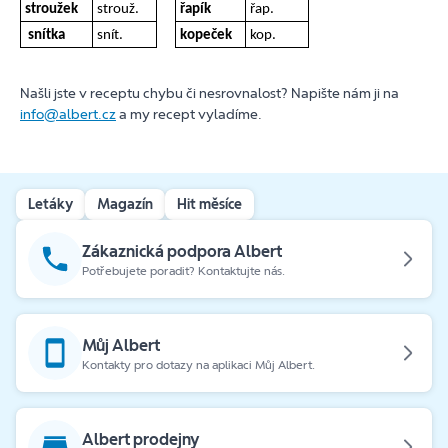
stroužek
strouž.
řapík
řap.
snítka
snít.
kopeček
kop.
Našli jste v receptu chybu či nesrovnalost? Napište nám ji na
info@albert.cz
a my recept vyladíme.
Letáky
Magazín
Hit měsíce
Zákaznická podpora Albert
Potřebujete poradit? Kontaktujte nás.
Můj Albert
Kontakty pro dotazy na aplikaci Můj Albert.
Albert prodejny