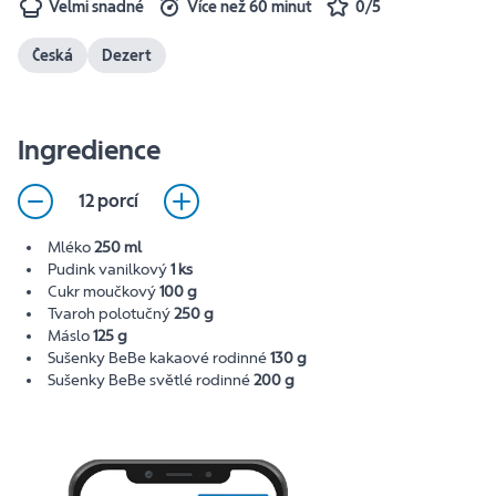
Velmi snadné
Více než 60 minut
0/5
Česká
Dezert
Ingredience
12 porcí
Mléko
250 ml
Pudink vanilkový
1 ks
Cukr moučkový
100 g
Tvaroh polotučný
250 g
Máslo
125 g
Sušenky BeBe kakaové rodinné
130 g
Sušenky BeBe světlé rodinné
200 g