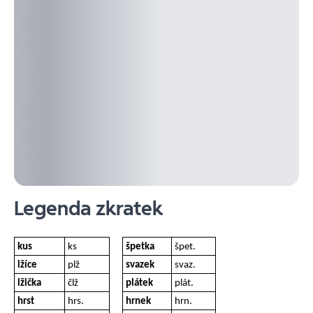
Legenda zkratek
kus
ks
špetka
špet.
lžíce
plž
svazek
svaz.
lžička
člž
plátek
plát.
hrst
hrs.
hrnek
hrn.