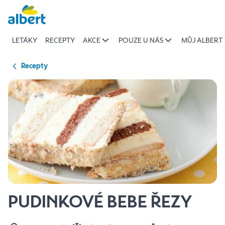
{name
Přeskočit
of
recipe}
LETÁKY
RECEPTY
AKCE
POUZE U NÁS
MŮJ ALBERT
|
Albert
Recepty
PUDINKOVÉ BEBE ŘEZY