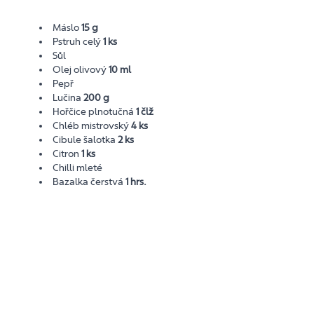
Máslo
15 g
Pstruh celý
1 ks
Sůl
Olej olivový
10 ml
Pepř
Lučina
200 g
Hořčice plnotučná
1 člž
Chléb mistrovský
4 ks
Cibule šalotka
2 ks
Citron
1 ks
Chilli mleté
Bazalka čerstvá
1 hrs.