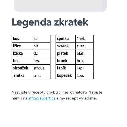
Legenda zkratek
kus
ks
špetka
špet.
lžíce
plž
svazek
svaz.
lžička
člž
plátek
plát.
hrst
hrs.
hrnek
hrn.
stroužek
strouž.
řapík
řap.
snítka
snít.
kopeček
kop.
Našli jste v receptu chybu či nesrovnalost? Napište
nám ji na
info@albert.cz
a my recept vyladíme.