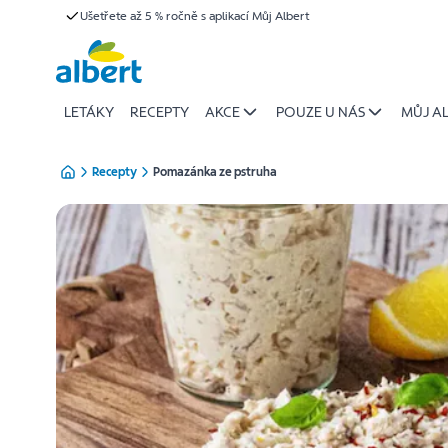
{name
Ušetřete až 5 % ročně s aplikací Můj Albert
Přeskočit
of
recipe}
|
Albert
LETÁKY
RECEPTY
AKCE
POUZE U NÁS
MŮJ A
Recepty
Pomazánka ze pstruha