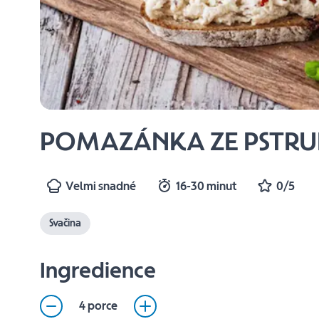
POMAZÁNKA ZE PSTR
Velmi snadné
16-30 minut
0/5
Svačina
Ingredience
4 porce