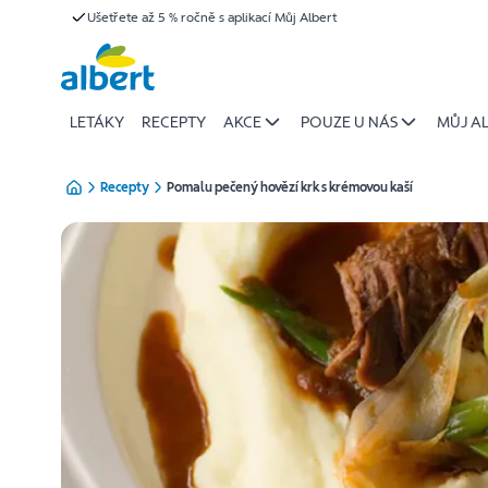
{name
Ušetřete až 5 % ročně s aplikací Můj Albert
Přeskočit
of
recipe}
|
Albert
LETÁKY
RECEPTY
AKCE
POUZE U NÁS
MŮJ A
Recepty
Pomalu pečený hovězí krk s krémovou kaší