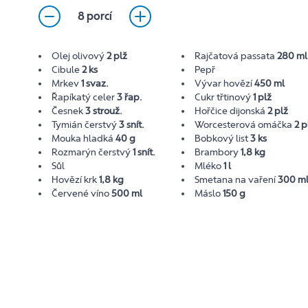
8 porcí
Olej olivový
2 plž
Rajčatová passata
280 ml
Cibule
2 ks
Pepř
Mrkev
1 svaz.
Vývar hovězí
450 ml
Řapíkatý celer
3 řap.
Cukr třtinový
1 plž
Česnek
3 strouž.
Hořčice dijonská
2 plž
Tymián čerstvý
3 snít.
Worcesterová omáčka
2 p
Mouka hladká
40 g
Bobkový list
3 ks
Rozmarýn čerstvý
1 snít.
Brambory
1,8 kg
Sůl
Mléko
1 l
Hovězí krk
1,8 kg
Smetana na vaření
300 m
Červené víno
500 ml
Máslo
150 g