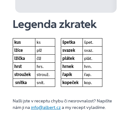
Legenda zkratek
kus
ks
špetka
špet.
lžíce
plž
svazek
svaz.
lžička
člž
plátek
plát.
hrst
hrs.
hrnek
hrn.
stroužek
strouž.
řapík
řap.
snítka
snít.
kopeček
kop.
Našli jste v receptu chybu či nesrovnalost? Napište
nám ji na
info@albert.cz
a my recept vyladíme.