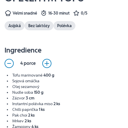
Velmi snadné
16-30 minut
0/5
Asijská
Bez laktózy
Polévka
Ingredience
4 porce
Tofu marinované
400 g
Sojová omáčka
Olej sezamový
Nudle soba
150 g
Zázvor
3 cm
Instantní polévka miso
2 ks
Chilli paprička
1 ks
Pak choi
2 ks
Mrkev
2 ks
Žampiony
4 ks