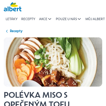
{name
Přeskočit
of
recipe}
LETÁKY
RECEPTY
AKCE
POUZE U NÁS
MŮJ ALBERT
|
Albert
Recepty
POLÉVKA MISO S
OPEČENÝM TOFU