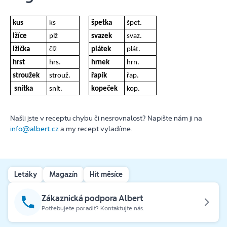
kus
ks
špetka
špet.
lžíce
plž
svazek
svaz.
lžička
člž
plátek
plát.
hrst
hrs.
hrnek
hrn.
stroužek
strouž.
řapík
řap.
snítka
snít.
kopeček
kop.
Našli jste v receptu chybu či nesrovnalost? Napište nám ji na
info@albert.cz
a my recept vyladíme.
Letáky
Magazín
Hit měsíce
Zákaznická podpora Albert
Potřebujete poradit? Kontaktujte nás.