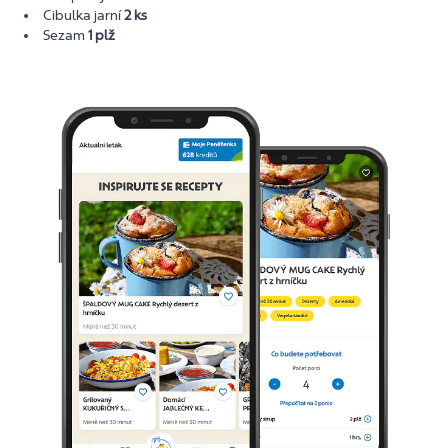
Cibulka jarní
2 ks
Sezam
1 plž