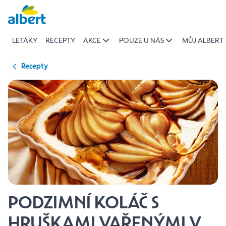
{name
Přeskočit
of
recipe}
LETÁKY
RECEPTY
AKCE
POUZE U NÁS
MŮJ ALBERT
|
Albert
Recepty
PODZIMNÍ KOLÁČ S
HRUŠKAMI VAŘENÝMI V