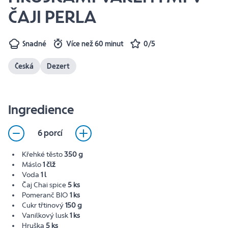
ČAJI PERLA
Snadné
Více než 60 minut
0/5
Česká
Dezert
Ingredience
6 porcí
Křehké těsto
350 g
Máslo
1 člž
Voda
1 l
Čaj Chai spice
5 ks
Pomeranč BIO
1 ks
Cukr třtinový
150 g
Vanilkový lusk
1 ks
Hruška
5 ks