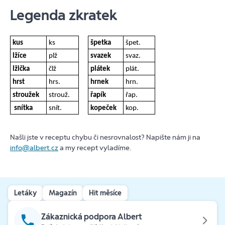
Legenda zkratek
kus
ks
špetka
špet.
lžíce
plž
svazek
svaz.
lžička
člž
plátek
plát.
hrst
hrs.
hrnek
hrn.
stroužek
strouž.
řapík
řap.
snítka
snít.
kopeček
kop.
Našli jste v receptu chybu či nesrovnalost? Napište nám ji na
info@albert.cz
a my recept vyladíme.
Letáky
Magazín
Hit měsíce
Zákaznická podpora Albert