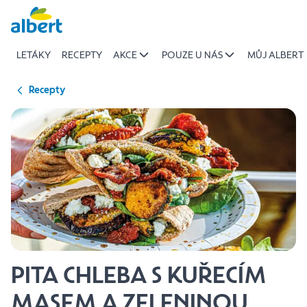
{name
Přeskočit
of
recipe}
LETÁKY
RECEPTY
AKCE
POUZE U NÁS
MŮJ ALBERT
|
Albert
Recepty
PITA CHLEBA S KUŘECÍM
MASEM A ZELENINOU