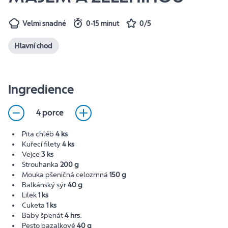
Velmi snadné
0-15 minut
0/5
Hlavní chod
Ingredience
4 porce
Pita chléb
4 ks
Kuřecí filety
4 ks
Vejce
3 ks
Strouhanka
200 g
Mouka pšeničná celozrnná
150 g
Balkánský sýr
40 g
Lilek
1 ks
Cuketa
1 ks
Baby špenát
4 hrs.
Pesto bazalkové
40 g