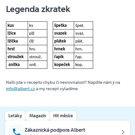
Legenda zkratek
kus
ks
špetka
špet.
lžíce
plž
svazek
svaz.
lžička
člž
plátek
plát.
hrst
hrs.
hrnek
hrn.
stroužek
strouž.
řapík
řap.
snítka
snít.
kopeček
kop.
Našli jste v receptu chybu či nesrovnalost? Napište nám ji na
info@albert.cz
a my recept vyladíme.
Letáky
Magazín
Hit měsíce
Zákaznická podpora Albert