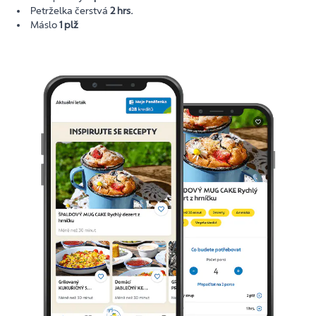
Petrželka čerstvá
2 hrs.
Máslo
1 plž