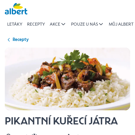
{name
Přeskočit
of
recipe}
LETÁKY
RECEPTY
AKCE
POUZE U NÁS
MŮJ ALBERT
|
Albert
Recepty
PIKANTNÍ KUŘECÍ JÁTRA