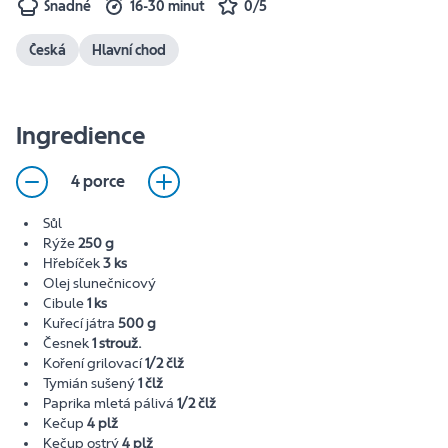
Snadné
16-30 minut
0/5
Česká
Hlavní chod
Ingredience
4 porce
Sůl
Rýže
250 g
Hřebíček
3 ks
Olej slunečnicový
Cibule
1 ks
Kuřecí játra
500 g
Česnek
1 strouž.
Koření grilovací
1/2 člž
Tymián sušený
1 člž
Paprika mletá pálivá
1/2 člž
Kečup
4 plž
Kečup ostrý
4 plž