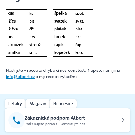
kus
ks
špetka
špet.
lžíce
plž
svazek
svaz.
lžička
člž
plátek
plát.
hrst
hrs.
hrnek
hrn.
stroužek
strouž.
řapík
řap.
snítka
snít.
kopeček
kop.
Našli jste v receptu chybu či nesrovnalost? Napište nám ji na
info@albert.cz
a my recept vyladíme.
Letáky
Magazín
Hit měsíce
Zákaznická podpora Albert
Potřebujete poradit? Kontaktujte nás.