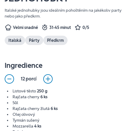
Italské jednohubky jsou ideálním pohoštěním na jakékoliv party
nebo jako předkrm.
Velmi snadné
31-45 minut
0/5
Italská
Párty
Předkrm
Ingredience
12 porcí
Listové těsto
250 g
Rajčata cherry
6 ks
Sůl
Rajčata cherry žlutá
6 ks
Olej olivový
Tymián sušený
Mozzarella
4 ks