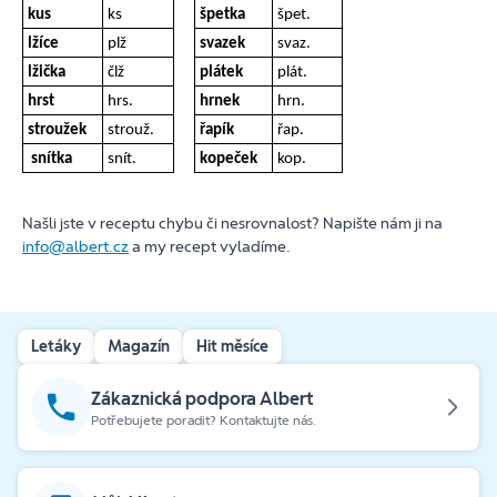
kus
ks
špetka
špet.
lžíce
plž
svazek
svaz.
lžička
člž
plátek
plát.
hrst
hrs.
hrnek
hrn.
stroužek
strouž.
řapík
řap.
snítka
snít.
kopeček
kop.
Našli jste v receptu chybu či nesrovnalost? Napište nám ji na
info@albert.cz
a my recept vyladíme.
Letáky
Magazín
Hit měsíce
Zákaznická podpora Albert
Potřebujete poradit? Kontaktujte nás.