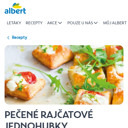
{name
Přeskočit
of
recipe}
LETÁKY
RECEPTY
AKCE
POUZE U NÁS
MŮJ ALBERT
|
Albert
Recepty
PEČENÉ RAJČATOVÉ
JEDNOHUBKY