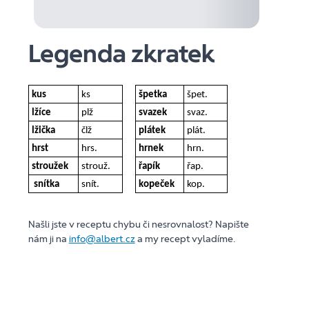
Legenda zkratek
kus
ks
špetka
špet.
lžíce
plž
svazek
svaz.
lžička
člž
plátek
plát.
hrst
hrs.
hrnek
hrn.
stroužek
strouž.
řapík
řap.
snítka
snít.
kopeček
kop.
Našli jste v receptu chybu či nesrovnalost? Napište
nám ji na
info@albert.cz
a my recept vyladíme.