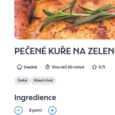
PEČENÉ KUŘE NA ZELENI
Snadné
Více než 60 minut
0/5
Česká
Hlavní chod
Ingredience
8 porcí