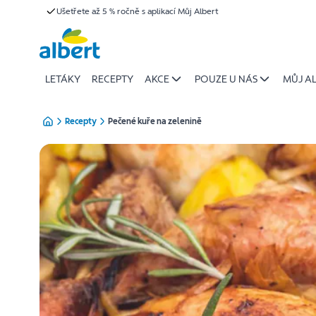
{name
Ušetřete až 5 % ročně s aplikací Můj Albert
Přeskočit
of
recipe}
|
Albert
LETÁKY
RECEPTY
AKCE
POUZE U NÁS
MŮJ A
Recepty
Pečené kuře na zelenině