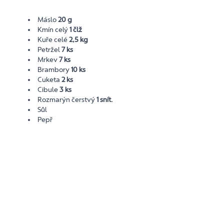
Máslo
20 g
Kmín celý
1 člž
Kuře celé
2,5 kg
Petržel
7 ks
Mrkev
7 ks
Brambory
10 ks
Cuketa
2 ks
Cibule
3 ks
Rozmarýn čerstvý
1 snít.
Sůl
Pepř