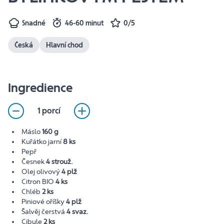
Snadné
46-60 minut
0/5
Česká
Hlavní chod
Ingredience
1 porcí
Máslo
160 g
Kuřátko jarní
8 ks
Pepř
Česnek
4 strouž.
Olej olivový
4 plž
Citron BIO
4 ks
Chléb
2 ks
Piniové oříšky
4 plž
Šalvěj čerstvá
4 svaz.
Cibule
2 ks