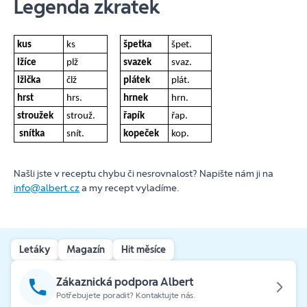
Legenda zkratek
kus
ks
špetka
špet.
lžíce
plž
svazek
svaz.
lžička
člž
plátek
plát.
hrst
hrs.
hrnek
hrn.
stroužek
strouž.
řapík
řap.
snítka
snít.
kopeček
kop.
Našli jste v receptu chybu či nesrovnalost? Napište nám ji na
info@albert.cz
a my recept vyladíme.
Letáky
Magazín
Hit měsíce
Zákaznická podpora Albert
Potřebujete poradit? Kontaktujte nás.