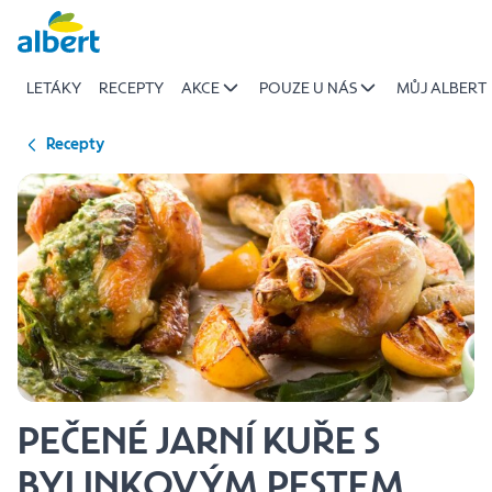
{name
Přeskočit
of
recipe}
LETÁKY
RECEPTY
AKCE
POUZE U NÁS
MŮJ ALBERT
|
Albert
Recepty
PEČENÉ JARNÍ KUŘE S
BYLINKOVÝM PESTEM