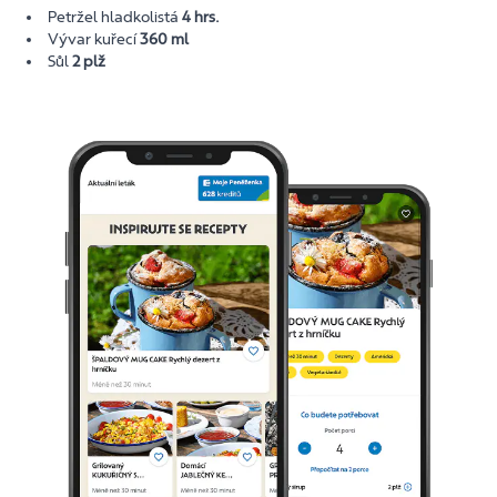
Petržel hladkolistá
4 hrs.
Vývar kuřecí
360 ml
Sůl
2 plž