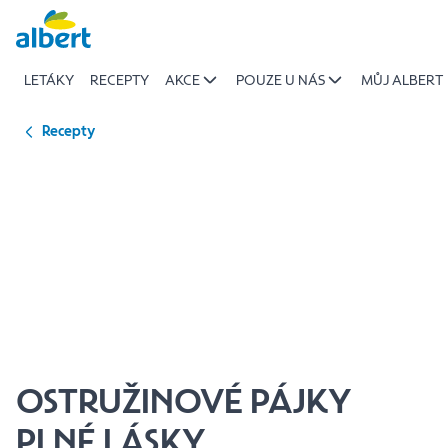
{name
Přeskočit
of
recipe}
LETÁKY
RECEPTY
AKCE
POUZE U NÁS
MŮJ ALBERT
|
Albert
Recepty
OSTRUŽINOVÉ PÁJKY
PLNÉ LÁSKY