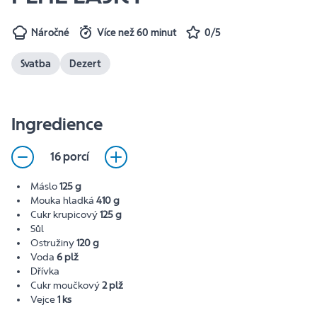
Náročné
Více než 60 minut
0/5
Svatba
Dezert
Ingredience
16 porcí
Máslo
125 g
Mouka hladká
410 g
Cukr krupicový
125 g
Sůl
Ostružiny
120 g
Voda
6 plž
Dřívka
Cukr moučkový
2 plž
Vejce
1 ks