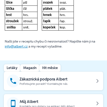
lžíce
plž
svazek
svaz.
lžička
člž
plátek
plát.
hrst
hrs.
hrnek
hrn.
stroužek
strouž.
řapík
řap.
snítka
snít.
kopeček
kop.
Našli jste v receptu chybu či nesrovnalost? Napište nám ji na
info@albert.cz
a my recept vyladíme.
Letáky
Magazín
Hit měsíce
Zákaznická podpora Albert
Potřebujete poradit? Kontaktujte nás.
Můj Albert
Kontakty pro dotazy na aplikaci Můj Albert.