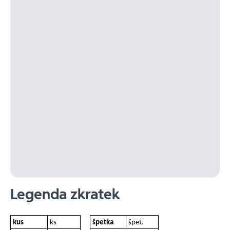
Legenda zkratek
kus
ks
špetka
špet.