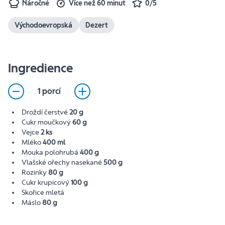
Náročné
Více než 60 minut
0/5
Východoevropská
Dezert
Ingredience
1 porcí
Droždí čerstvé
20 g
Cukr moučkový
60 g
Vejce
2 ks
Mléko
400 ml
Mouka polohrubá
400 g
Vlašské ořechy nasekané
500 g
Rozinky
80 g
Cukr krupicový
100 g
Skořice mletá
Máslo
80 g