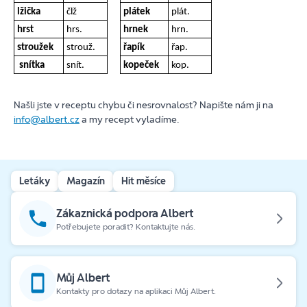
lžička
člž
plátek
plát.
hrst
hrs.
hrnek
hrn.
stroužek
strouž.
řapík
řap.
snítka
snít.
kopeček
kop.
Našli jste v receptu chybu či nesrovnalost? Napište nám ji na
info@albert.cz
a my recept vyladíme.
Letáky
Magazín
Hit měsíce
Zákaznická podpora Albert
Potřebujete poradit? Kontaktujte nás.
Můj Albert
Kontakty pro dotazy na aplikaci Můj Albert.