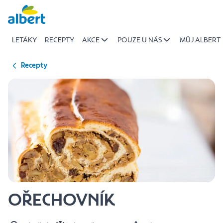
{name
Přeskočit
of
recipe}
LETÁKY
RECEPTY
AKCE
POUZE U NÁS
MŮJ ALBERT
|
Albert
Recepty
OŘECHOVNÍK