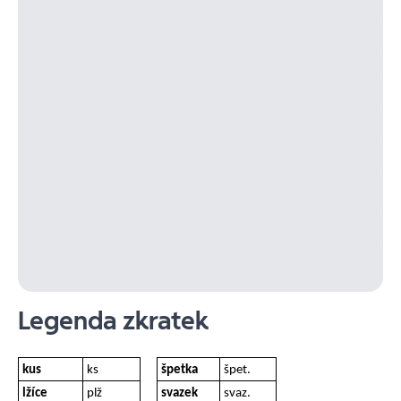
Legenda zkratek
kus
ks
špetka
špet.
lžíce
plž
svazek
svaz.