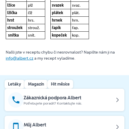
lžíce
plž
svazek
svaz.
lžička
člž
plátek
plát.
hrst
hrs.
hrnek
hrn.
stroužek
strouž.
řapík
řap.
snítka
snít.
kopeček
kop.
Našli jste v receptu chybu či nesrovnalost? Napište nám ji na
info@albert.cz
a my recept vyladíme.
Letáky
Magazín
Hit měsíce
Zákaznická podpora Albert
Potřebujete poradit? Kontaktujte nás.
Můj Albert