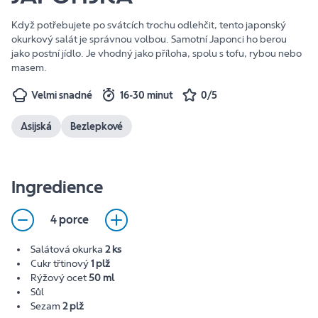
Když potřebujete po svátcích trochu odlehčit, tento japonský
okurkový salát je správnou volbou. Samotní Japonci ho berou
jako postní jídlo. Je vhodný jako příloha, spolu s tofu, rybou nebo
masem.
Velmi snadné
16-30 minut
0/5
Asijská
Bezlepkové
Ingredience
4 porce
Salátová okurka
2 ks
Cukr třtinový
1 plž
Rýžový ocet
50 ml
Sůl
Sezam
2 plž