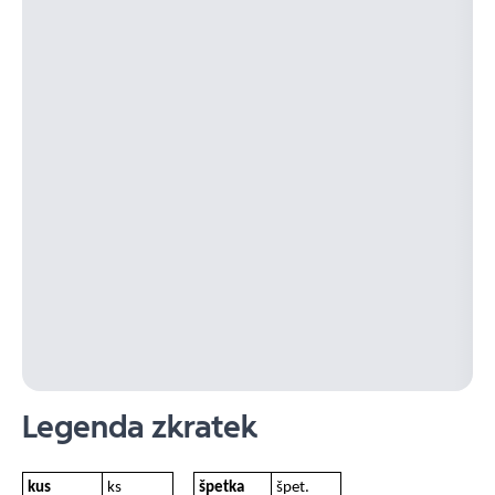
Legenda zkratek
kus
ks
špetka
špet.