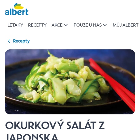
{name
Přeskočit
of
recipe}
LETÁKY
RECEPTY
AKCE
POUZE U NÁS
MŮJ ALBERT
|
Albert
Recepty
OKURKOVÝ SALÁT Z
JAPONSKA