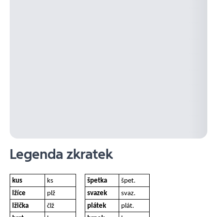
Legenda zkratek
kus
ks
špetka
špet.
lžíce
plž
svazek
svaz.
lžička
člž
plátek
plát.