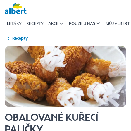
{name
Přeskočit
of
recipe}
LETÁKY
RECEPTY
AKCE
POUZE U NÁS
MŮJ ALBERT
|
Albert
Recepty
OBALOVANÉ KUŘECÍ
PALIČKY