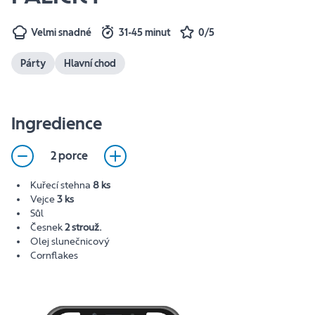
Velmi snadné
31-45 minut
0/5
Párty
Hlavní chod
Ingredience
2 porce
Kuřecí stehna
8 ks
Vejce
3 ks
Sůl
Česnek
2 strouž.
Olej slunečnicový
Cornflakes