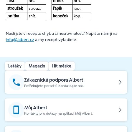
hrst
hrs.
hrnek
hrn.
stroužek
strouž.
řapík
řap.
snítka
snít.
kopeček
kop.
Našli jste v receptu chybu či nesrovnalost? Napište nám ji na
info@albert.cz
a my recept vyladíme.
Letáky
Magazín
Hit měsíce
Zákaznická podpora Albert
Potřebujete poradit? Kontaktujte nás.
Můj Albert
Kontakty pro dotazy na aplikaci Můj Albert.