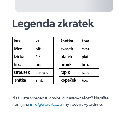
Legenda zkratek
kus
ks
špetka
špet.
lžíce
plž
svazek
svaz.
lžička
člž
plátek
plát.
hrst
hrs.
hrnek
hrn.
stroužek
strouž.
řapík
řap.
snítka
snít.
kopeček
kop.
Našli jste v receptu chybu či nesrovnalost? Napište
nám ji na
info@albert.cz
a my recept vyladíme.