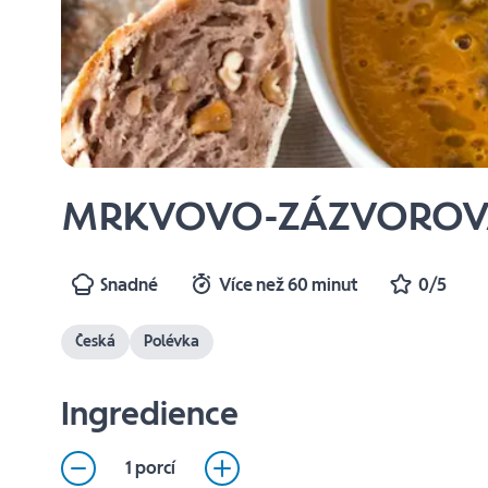
MRKVOVO-ZÁZVOROV
Snadné
Více než 60 minut
0/5
Česká
Polévka
Ingredience
1 porcí