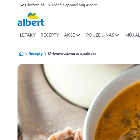
{name
Ušetřete až 5 % ročně s aplikací Můj Albert
Přeskočit
of
recipe}
|
Albert
LETÁKY
RECEPTY
AKCE
POUZE U NÁS
MŮJ A
Recepty
Mrkvovo-zázvorová polévka