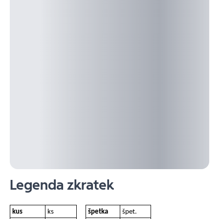
Legenda zkratek
kus
ks
špetka
špet.