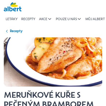
{name
Přeskočit
of
recipe}
LETÁKY
RECEPTY
AKCE
POUZE U NÁS
MŮJ ALBERT
|
Albert
Recepty
MERUŇKOVÉ KUŘE S
PEČENÝM BRAMBOREM