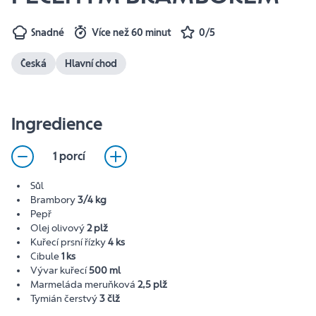
Snadné
Více než 60 minut
0/5
Česká
Hlavní chod
Ingredience
1 porcí
Sůl
Brambory
3/4 kg
Pepř
Olej olivový
2 plž
Kuřecí prsní řízky
4 ks
Cibule
1 ks
Vývar kuřecí
500 ml
Marmeláda meruňková
2,5 plž
Tymián čerstvý
3 člž