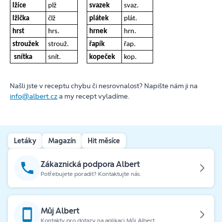
lžíce
plž
svazek
svaz.
lžička
člž
plátek
plát.
hrst
hrs.
hrnek
hrn.
stroužek
strouž.
řapík
řap.
snítka
snít.
kopeček
kop.
Našli jste v receptu chybu či nesrovnalost? Napište nám ji na
info@albert.cz
a my recept vyladíme.
Letáky
Magazín
Hit měsíce
Zákaznická podpora Albert
Potřebujete poradit? Kontaktujte nás.
Můj Albert
Kontakty pro dotazy na aplikaci Můj Albert.