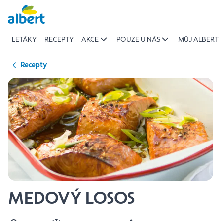
{name
Přeskočit
of
recipe}
LETÁKY
RECEPTY
AKCE
POUZE U NÁS
MŮJ ALBERT
|
Albert
Recepty
MEDOVÝ LOSOS