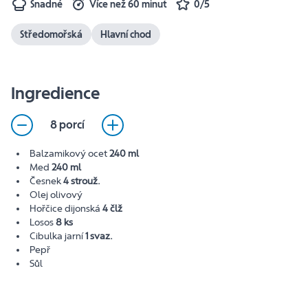
Snadné
Více než 60 minut
0/5
Středomořská
Hlavní chod
Ingredience
8 porcí
Balzamikový ocet
240 ml
Med
240 ml
Česnek
4 strouž.
Olej olivový
Hořčice dijonská
4 člž
Losos
8 ks
Cibulka jarní
1 svaz.
Pepř
Sůl