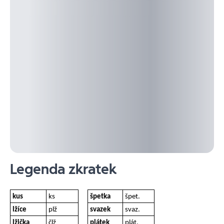
Legenda zkratek
kus
ks
špetka
špet.
lžíce
plž
svazek
svaz.
lžička
člž
plátek
plát.