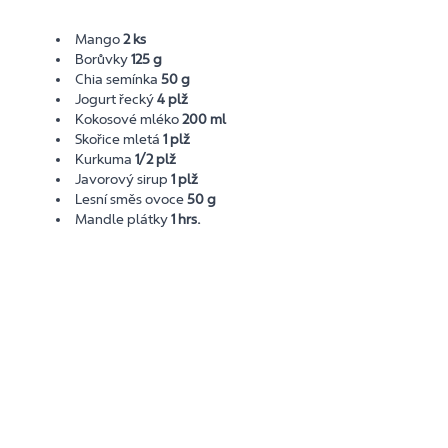
Mango
2 ks
Borůvky
125 g
Chia semínka
50 g
Jogurt řecký
4 plž
Kokosové mléko
200 ml
Skořice mletá
1 plž
Kurkuma
1/2 plž
Javorový sirup
1 plž
Lesní směs ovoce
50 g
Mandle plátky
1 hrs.