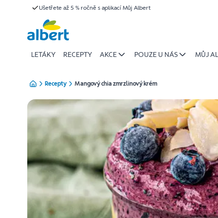
{name
Ušetřete až 5 % ročně s aplikací Můj Albert
Přeskočit
of
recipe}
|
Albert
LETÁKY
RECEPTY
AKCE
POUZE U NÁS
MŮJ A
Recepty
Mangový chia zmrzlinový krém