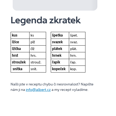
Legenda zkratek
kus
ks
špetka
špet.
lžíce
plž
svazek
svaz.
lžička
člž
plátek
plát.
hrst
hrs.
hrnek
hrn.
stroužek
strouž.
řapík
řap.
snítka
snít.
kopeček
kop.
Našli jste v receptu chybu či nesrovnalost? Napište
nám ji na
info@albert.cz
a my recept vyladíme.