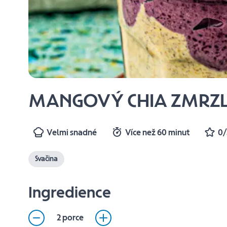
MANGOVÝ CHIA ZMRZ
Velmi snadné
Více než 60 minut
0/
Svačina
Ingredience
2 porce