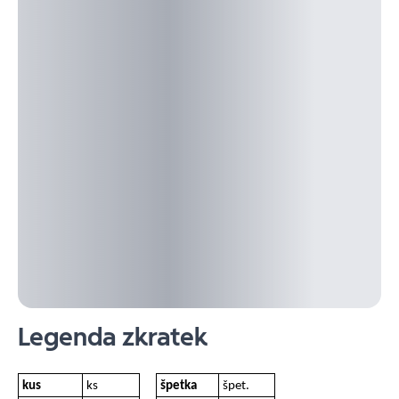
Legenda zkratek
kus
ks
špetka
špet.