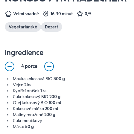
Velmi snadné
16-30 minut
0/5
Vegetariánské
Dezert
Ingredience
4 porce
Mouka kokosová BIO
300 g
Vejce
2 ks
Kypřící prášek
1 ks
Cukr kokosový BIO
200 g
Olej kokosový BIO
100 ml
Kokosové mléko
200 ml
Maliny mražené
200 g
Cukr moučkový
Máslo
50 g