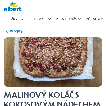
{name
Přeskočit
of
recipe}
LETÁKY
RECEPTY
AKCE
POUZE U NÁS
MŮJ ALBERT
|
Albert
Recepty
MALINOVÝ KOLÁČ S
KOKOSOVÝM NÁDECHEM