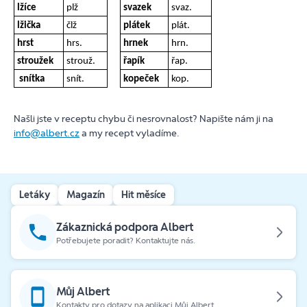
lžíce
plž
svazek
svaz.
lžička
člž
plátek
plát.
hrst
hrs.
hrnek
hrn.
stroužek
strouž.
řapík
řap.
snítka
snít.
kopeček
kop.
Našli jste v receptu chybu či nesrovnalost? Napište nám ji na
info@albert.cz
a my recept vyladíme.
Letáky
Magazín
Hit měsíce
Zákaznická podpora Albert
Potřebujete poradit? Kontaktujte nás.
Můj Albert
Kontakty pro dotazy na aplikaci Můj Albert.