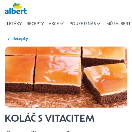
{name
Přeskočit
of
recipe}
LETÁKY
RECEPTY
AKCE
POUZE U NÁS
MŮJ ALBERT
|
Albert
Recepty
KOLÁČ S VITACITEM