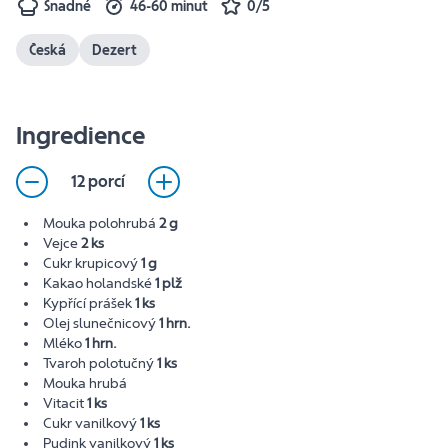
Snadné
46-60 minut
0/5
Česká
Dezert
Ingredience
12 porcí
Mouka polohrubá
2 g
Vejce
2 ks
Cukr krupicový
1 g
Kakao holandské
1 plž
Kypřící prášek
1 ks
Olej slunečnicový
1 hrn.
Mléko
1 hrn.
Tvaroh polotučný
1 ks
Mouka hrubá
Vitacit
1 ks
Cukr vanilkový
1 ks
Pudink vanilkový
1 ks