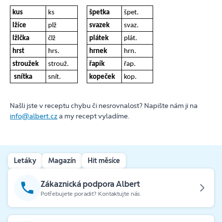
kus
ks
špetka
špet.
lžíce
plž
svazek
svaz.
lžička
člž
plátek
plát.
hrst
hrs.
hrnek
hrn.
stroužek
strouž.
řapík
řap.
snítka
snít.
kopeček
kop.
Našli jste v receptu chybu či nesrovnalost? Napište nám ji na
info@albert.cz
a my recept vyladíme.
Letáky
Magazín
Hit měsíce
Zákaznická podpora Albert
Potřebujete poradit? Kontaktujte nás.