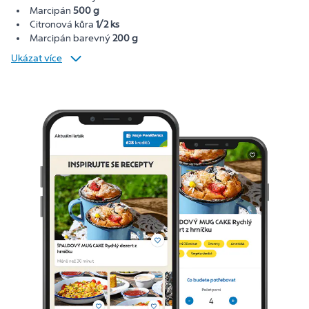
Marcipán
500 g
Citronová kůra
1/2 ks
Marcipán barevný
200 g
Ukázat více