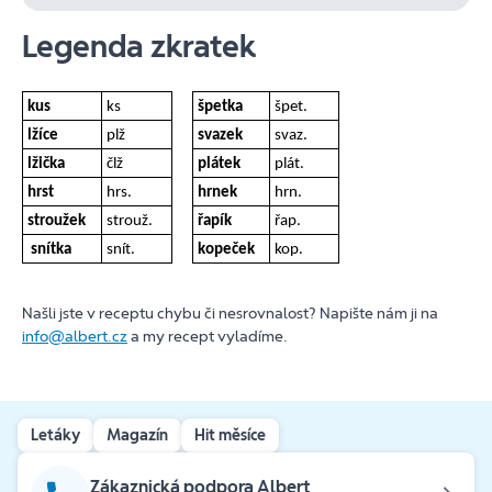
Legenda zkratek
kus
ks
špetka
špet.
lžíce
plž
svazek
svaz.
lžička
člž
plátek
plát.
hrst
hrs.
hrnek
hrn.
stroužek
strouž.
řapík
řap.
snítka
snít.
kopeček
kop.
Našli jste v receptu chybu či nesrovnalost? Napište nám ji na
info@albert.cz
a my recept vyladíme.
Letáky
Magazín
Hit měsíce
Zákaznická podpora Albert