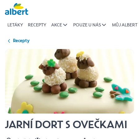
{name
Přeskočit
of
recipe}
LETÁKY
RECEPTY
AKCE
POUZE U NÁS
MŮJ ALBERT
|
Albert
Recepty
JARNÍ DORT S OVEČKAMI