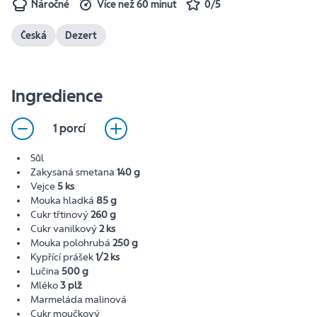
Náročné
Více než 60 minut
0/5
Česká
Dezert
Ingredience
1 porcí
Sůl
Zakysaná smetana
140 g
Vejce
5 ks
Mouka hladká
85 g
Cukr třtinový
260 g
Cukr vanilkový
2 ks
Mouka polohrubá
250 g
Kypřící prášek
1/2 ks
Lučina
500 g
Mléko
3 plž
Marmeláda malinová
Cukr moučkový