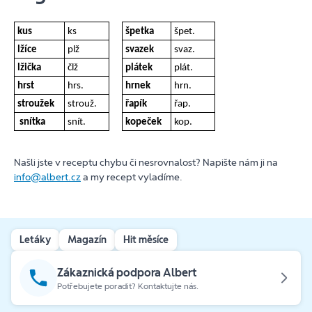
kus
ks
špetka
špet.
lžíce
plž
svazek
svaz.
lžička
člž
plátek
plát.
hrst
hrs.
hrnek
hrn.
stroužek
strouž.
řapík
řap.
snítka
snít.
kopeček
kop.
Našli jste v receptu chybu či nesrovnalost? Napište nám ji na
info@albert.cz
a my recept vyladíme.
Letáky
Magazín
Hit měsíce
Zákaznická podpora Albert
Potřebujete poradit? Kontaktujte nás.