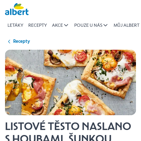
{name
Přeskočit
of
recipe}
LETÁKY
RECEPTY
AKCE
POUZE U NÁS
MŮJ ALBERT
|
Albert
Recepty
LISTOVÉ TĚSTO NASLANO
S HOUBAMI, ŠUNKOU,