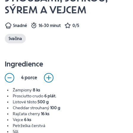
SÝREM A VEJCEM
Snadné
16-30 minut
0/5
Svačina
Ingredience
4 porce
Žampiony
8 ks
Prosciutto crudo
6 plát.
Listové těsto
500 g
Cheddar strouhaný
100 g
Rajčata cherry
16 ks
Vejce
6 ks
Petrželka čerstvá
Sůl