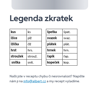
Legenda zkratek
kus
ks
špetka
špet.
lžíce
plž
svazek
svaz.
lžička
člž
plátek
plát.
hrst
hrs.
hrnek
hrn.
stroužek
strouž.
řapík
řap.
snítka
snít.
kopeček
kop.
Našli jste v receptu chybu či nesrovnalost? Napište
nám ji na
info@albert.cz
a my recept vyladíme.