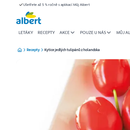
{name
Ušetřete až 5 % ročně s aplikací Můj Albert
Přeskočit
of
recipe}
|
Albert
LETÁKY
RECEPTY
AKCE
POUZE U NÁS
MŮJ A
Recepty
Kytice jedlých tulipánů z holandska