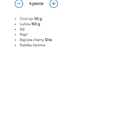
4 porce
Ovčí sýr
50 g
Lučina
150 g
Sůl
Pepř
Rajčata cherry
12 ks
Pažitka čerstvá