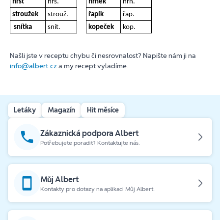
hrst
hrs.
hrnek
hrn.
stroužek
strouž.
řapík
řap.
snítka
snít.
kopeček
kop.
Našli jste v receptu chybu či nesrovnalost? Napište nám ji na
info@albert.cz
a my recept vyladíme.
Letáky
Magazín
Hit měsíce
Zákaznická podpora Albert
Potřebujete poradit? Kontaktujte nás.
Můj Albert
Kontakty pro dotazy na aplikaci Můj Albert.