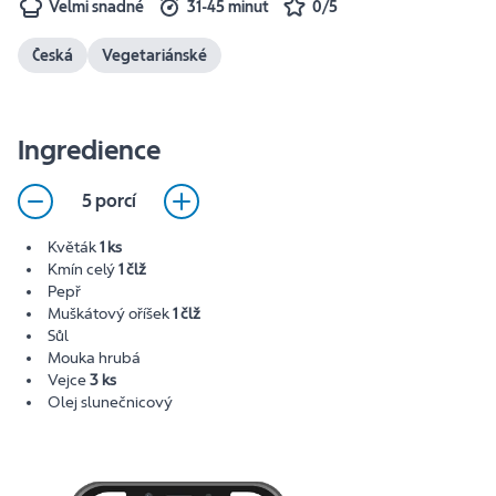
Velmi snadné
31-45 minut
0/5
Česká
Vegetariánské
Ingredience
5 porcí
Květák
1 ks
Kmín celý
1 člž
Pepř
Muškátový oříšek
1 člž
Sůl
Mouka hrubá
Vejce
3 ks
Olej slunečnicový