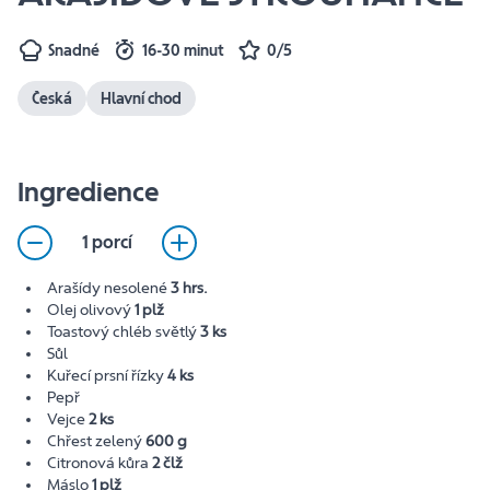
Snadné
16-30 minut
0/5
Česká
Hlavní chod
Ingredience
1 porcí
Arašídy nesolené
3 hrs.
Olej olivový
1 plž
Toastový chléb světlý
3 ks
Sůl
Kuřecí prsní řízky
4 ks
Pepř
Vejce
2 ks
Chřest zelený
600 g
Citronová kůra
2 člž
Máslo
1 plž