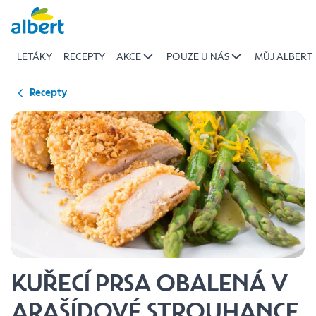
{name
Přeskočit
of
recipe}
LETÁKY
RECEPTY
AKCE
POUZE U NÁS
MŮJ ALBERT
|
Albert
Recepty
KUŘECÍ PRSA OBALENÁ V
ARAŠÍDOVÉ STROUHANCE