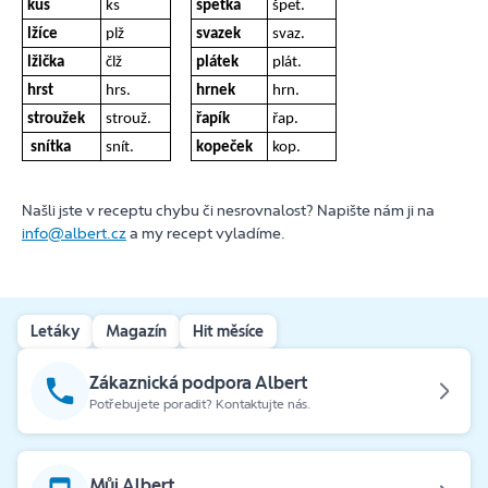
kus
ks
špetka
špet.
lžíce
plž
svazek
svaz.
lžička
člž
plátek
plát.
hrst
hrs.
hrnek
hrn.
stroužek
strouž.
řapík
řap.
snítka
snít.
kopeček
kop.
Našli jste v receptu chybu či nesrovnalost? Napište nám ji na
info@albert.cz
a my recept vyladíme.
Letáky
Magazín
Hit měsíce
Zákaznická podpora Albert
Potřebujete poradit? Kontaktujte nás.
Můj Albert