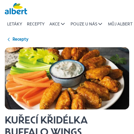
{name
Přeskočit
of
recipe}
LETÁKY
RECEPTY
AKCE
POUZE U NÁS
MŮJ ALBERT
|
Albert
Recepty
KUŘECÍ KŘIDÉLKA
BUFFALO WINGS