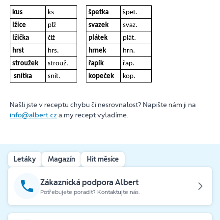
kus
ks
špetka
špet.
lžíce
plž
svazek
svaz.
lžička
člž
plátek
plát.
hrst
hrs.
hrnek
hrn.
stroužek
strouž.
řapík
řap.
snítka
snít.
kopeček
kop.
Našli jste v receptu chybu či nesrovnalost? Napište nám ji na
info@albert.cz
a my recept vyladíme.
Letáky
Magazín
Hit měsíce
Zákaznická podpora Albert
Potřebujete poradit? Kontaktujte nás.