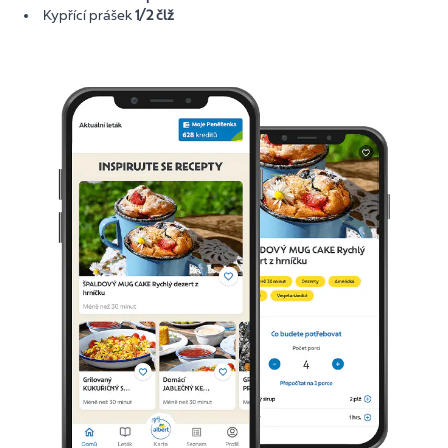
Kypřící prášek
1/2 člž