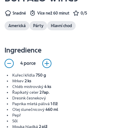
Snadné
Více než 60 minut
0/5
Americká
Párty
Hlavní chod
Ingredience
4 porce
Kuřecí křídla
750 g
Mrkev
2 ks
Chléb mistrovský
4 ks
Řapíkatý celer
2 řap.
Dresink česnekový
Paprika mletá pálivá
1 člž
Olej slunečnicový
460 ml
Pepř
Sůl
Mouka hladká
2 plž