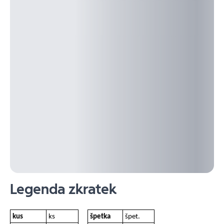
Legenda zkratek
kus
ks
špetka
špet.