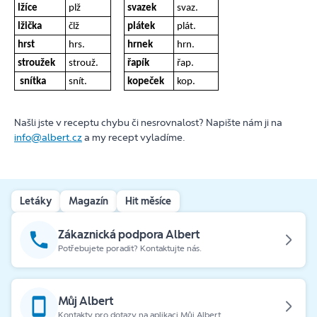
lžíce
plž
svazek
svaz.
lžička
člž
plátek
plát.
hrst
hrs.
hrnek
hrn.
stroužek
strouž.
řapík
řap.
snítka
snít.
kopeček
kop.
Našli jste v receptu chybu či nesrovnalost? Napište nám ji na
info@albert.cz
a my recept vyladíme.
Letáky
Magazín
Hit měsíce
Zákaznická podpora Albert
Potřebujete poradit? Kontaktujte nás.
Můj Albert
Kontakty pro dotazy na aplikaci Můj Albert.