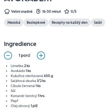
Velmi snadné
16-30 minut
0/5
Mexická
Bezlepkové
Recepty na každý den
Salát
Ingredience
1 porcí
Limetka
2 ks
Avokádo
1 ks
Kukuřice sterilovaná
450 g
Salátová okurka
1/2 ks
Cibule červená
1 ks
Sůl
Koriandr čerstvý
1 hrs.
Pepř
Olej olivový
1 plž