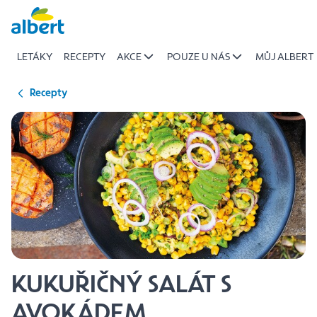
{name
Přeskočit
of
recipe}
LETÁKY
RECEPTY
AKCE
POUZE U NÁS
MŮJ ALBERT
|
Albert
Recepty
KUKUŘIČNÝ SALÁT S
AVOKÁDEM