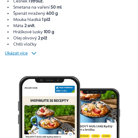
Česnek
1 strouž.
Smetana na vaření
50 ml
Špenát mražený
400 g
Mouka hladká
1 plž
Máta
2 snít.
Hráškové lusky
100 g
Olej olivový
2 plž
Chilli vločky
Ukázat více