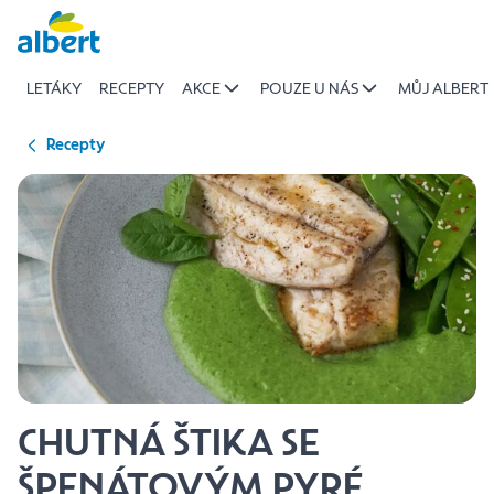
{name
Přeskočit
of
recipe}
LETÁKY
RECEPTY
AKCE
POUZE U NÁS
MŮJ ALBERT
|
Albert
Recepty
CHUTNÁ ŠTIKA SE
ŠPENÁTOVÝM PYRÉ