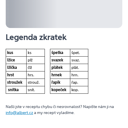
Legenda zkratek
kus
ks
špetka
špet.
lžíce
plž
svazek
svaz.
lžička
člž
plátek
plát.
hrst
hrs.
hrnek
hrn.
stroužek
strouž.
řapík
řap.
snítka
snít.
kopeček
kop.
Našli jste v receptu chybu či nesrovnalost? Napište nám ji na
info@albert.cz
a my recept vyladíme.