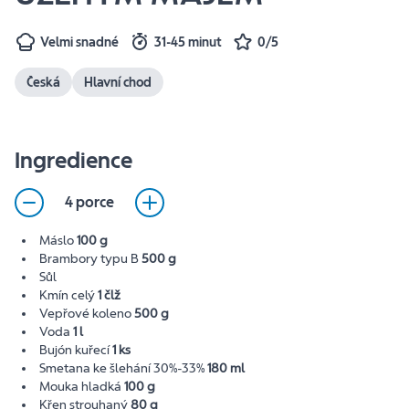
Velmi snadné
31-45 minut
0/5
Česká
Hlavní chod
Ingredience
4 porce
Máslo
100 g
Brambory typu B
500 g
Sůl
Kmín celý
1 člž
Vepřové koleno
500 g
Voda
1 l
Bujón kuřecí
1 ks
Smetana ke šlehání 30%-33%
180 ml
Mouka hladká
100 g
Křen strouhaný
80 g