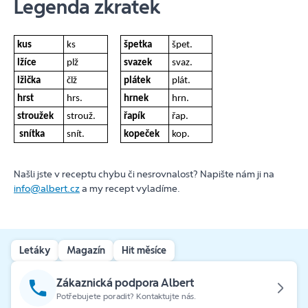
Legenda zkratek
kus
ks
špetka
špet.
lžíce
plž
svazek
svaz.
lžička
člž
plátek
plát.
hrst
hrs.
hrnek
hrn.
stroužek
strouž.
řapík
řap.
snítka
snít.
kopeček
kop.
Našli jste v receptu chybu či nesrovnalost? Napište nám ji na
info@albert.cz
a my recept vyladíme.
Letáky
Magazín
Hit měsíce
Zákaznická podpora Albert
Potřebujete poradit? Kontaktujte nás.