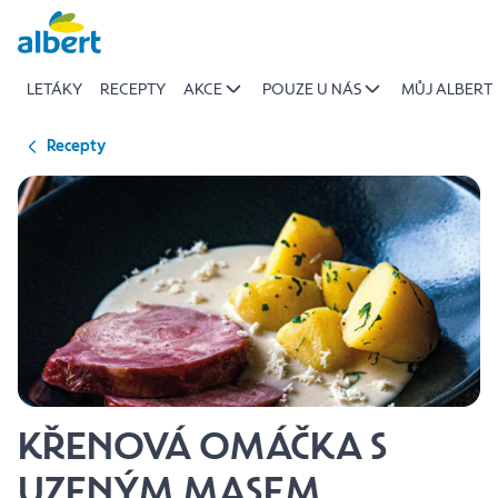
{name
Přeskočit
of
recipe}
LETÁKY
RECEPTY
AKCE
POUZE U NÁS
MŮJ ALBERT
|
Albert
Recepty
KŘENOVÁ OMÁČKA S
UZENÝM MASEM