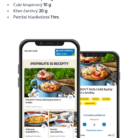
Cukr krupicový
10 g
Křen čerstvý
20 g
Petržel hladkolistá
1 hrs.