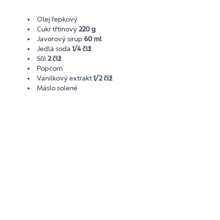
Olej řepkový
Cukr třtinový
220 g
Javorový sirup
60 ml
Jedlá soda
1/4 člž
Sůl
2 člž
Popcorn
Vanilkový extrakt
1/2 člž
Máslo solené