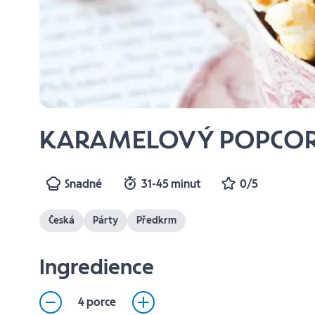
KARAMELOVÝ POPCO
Snadné
31-45 minut
0/5
Česká
Párty
Předkrm
Ingredience
4 porce