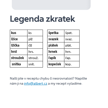
Legenda zkratek
kus
ks
špetka
špet.
lžíce
plž
svazek
svaz.
lžička
člž
plátek
plát.
hrst
hrs.
hrnek
hrn.
stroužek
strouž.
řapík
řap.
snítka
snít.
kopeček
kop.
Našli jste v receptu chybu či nesrovnalost? Napište
nám ji na
info@albert.cz
a my recept vyladíme.