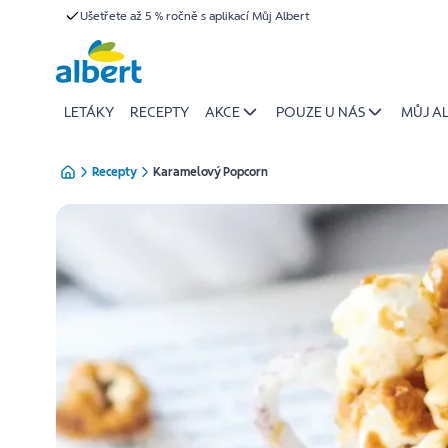
{name
Ušetřete až 5 % ročně s aplikací Můj Albert
Přeskočit
of
recipe}
|
Albert
LETÁKY
RECEPTY
AKCE
POUZE U NÁS
MŮJ A
Recepty
Karamelový Popcorn