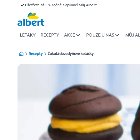
{name
Ušetřete až 5 % ročně s aplikací Můj Albert
Přeskočit
of
recipe}
|
Albert
LETÁKY
RECEPTY
AKCE
POUZE U NÁS
MŮJ A
Recepty
Čokoládovodýňové koláčky