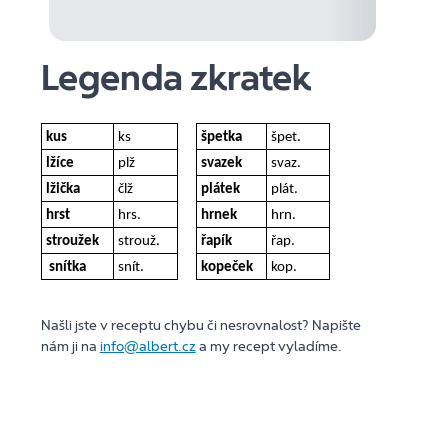
Legenda zkratek
kus
ks
špetka
špet.
lžíce
plž
svazek
svaz.
lžička
člž
plátek
plát.
hrst
hrs.
hrnek
hrn.
stroužek
strouž.
řapík
řap.
snítka
snít.
kopeček
kop.
Našli jste v receptu chybu či nesrovnalost? Napište
nám ji na
info@albert.cz
a my recept vyladíme.