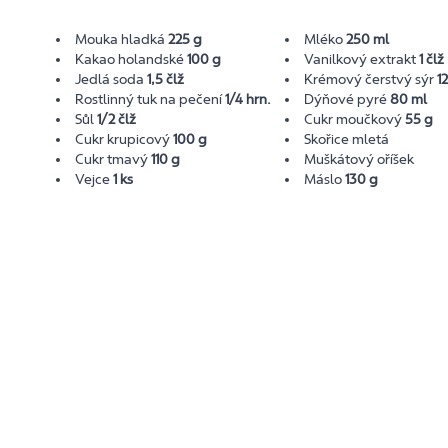
Mouka hladká
225 g
Mléko
250 ml
Kakao holandské
100 g
Vanilkový extrakt
1 člž
Jedlá soda
1,5 člž
Krémový čerstvý sýr
1
Rostlinný tuk na pečení
1/4 hrn.
Dýňové pyré
80 ml
Sůl
1/2 člž
Cukr moučkový
55 g
Cukr krupicový
100 g
Skořice mletá
Cukr tmavý
110 g
Muškátový oříšek
Vejce
1 ks
Máslo
130 g