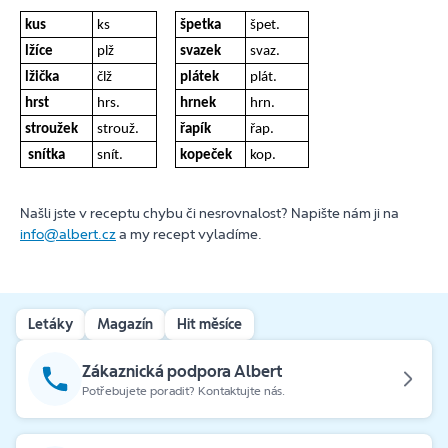
kus
ks
špetka
špet.
lžíce
plž
svazek
svaz.
lžička
člž
plátek
plát.
hrst
hrs.
hrnek
hrn.
stroužek
strouž.
řapík
řap.
snítka
snít.
kopeček
kop.
Našli jste v receptu chybu či nesrovnalost? Napište nám ji na
info@albert.cz
a my recept vyladíme.
Letáky
Magazín
Hit měsíce
Zákaznická podpora Albert
Potřebujete poradit? Kontaktujte nás.