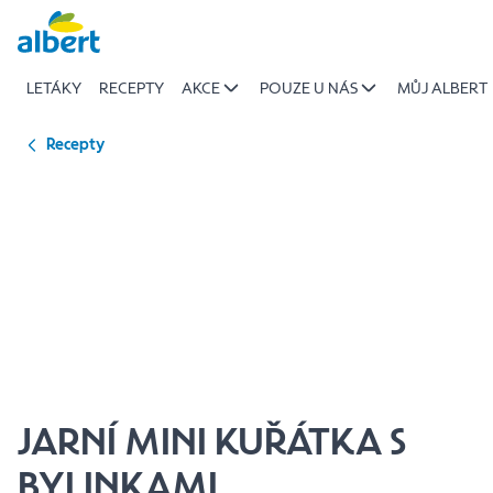
{name
Přeskočit
of
recipe}
LETÁKY
RECEPTY
AKCE
POUZE U NÁS
MŮJ ALBERT
|
Albert
Recepty
JARNÍ MINI KUŘÁTKA S
BYLINKAMI