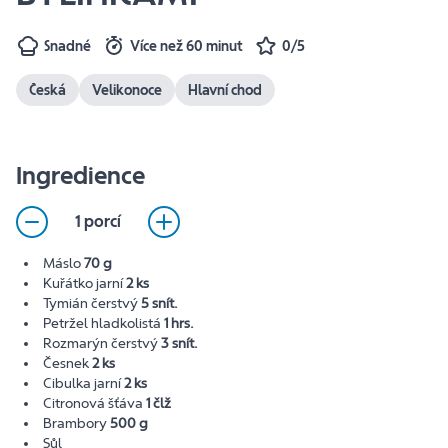
Snadné
Více než 60 minut
0/5
Česká
Velikonoce
Hlavní chod
Ingredience
1 porcí
Máslo
70 g
Kuřátko jarní
2 ks
Tymián čerstvý
5 snít.
Petržel hladkolistá
1 hrs.
Rozmarýn čerstvý
3 snít.
Česnek
2 ks
Cibulka jarní
2 ks
Citronová šťáva
1 člž
Brambory
500 g
Sůl