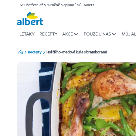
{name
Ušetřete až 5 % ročně s aplikací Můj Albert
Přeskočit
of
recipe}
|
Albert
LETÁKY
RECEPTY
AKCE
POUZE U NÁS
MŮJ A
Recepty
Hořčično-medové kuře s bramborami