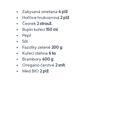
Zakysaná smetana
4 plž
Hořčice hrubozrnná
2 plž
Česnek
2 strouž.
Bujón kuřecí
150 ml
Pepř
Sůl
Fazolky zelené
200 g
Kuřecí stehna
6 ks
Brambory
400 g
Oregano čerstvé
2 snít.
Med BIO
2 plž