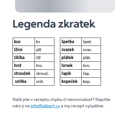
Legenda zkratek
kus
ks
špetka
špet.
lžíce
plž
svazek
svaz.
lžička
člž
plátek
plát.
hrst
hrs.
hrnek
hrn.
stroužek
strouž.
řapík
řap.
snítka
snít.
kopeček
kop.
Našli jste v receptu chybu či nesrovnalost? Napište
nám ji na
info@albert.cz
a my recept vyladíme.