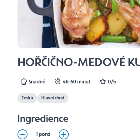
HOŘČIČNO-MEDOVÉ KU
Snadné
46-60 minut
0/5
Česká
Hlavní chod
Ingredience
1 porcí