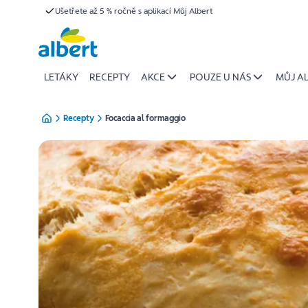
{name
Ušetřete až 5 % ročně s aplikací Můj Albert
Přeskočit
of
recipe}
|
Albert
LETÁKY
RECEPTY
AKCE
POUZE U NÁS
MŮJ A
Recepty
Focaccia al formaggio