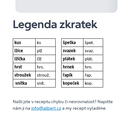
Legenda zkratek
kus
ks
špetka
špet.
lžíce
plž
svazek
svaz.
lžička
člž
plátek
plát.
hrst
hrs.
hrnek
hrn.
stroužek
strouž.
řapík
řap.
snítka
snít.
kopeček
kop.
Našli jste v receptu chybu či nesrovnalost? Napište
nám ji na
info@albert.cz
a my recept vyladíme.