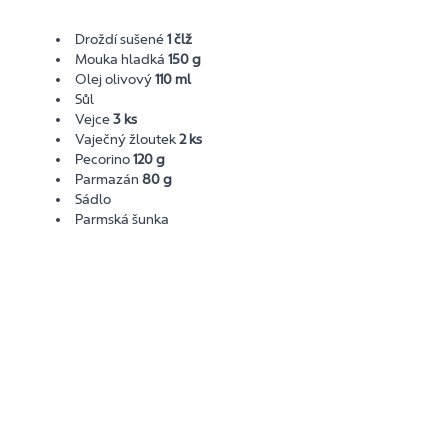
Droždí sušené
1 člž
Mouka hladká
150 g
Olej olivový
110 ml
Sůl
Vejce
3 ks
Vaječný žloutek
2 ks
Pecorino
120 g
Parmazán
80 g
Sádlo
Parmská šunka