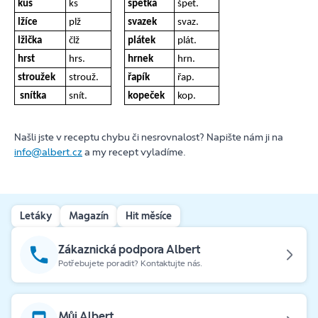
kus
ks
špetka
špet.
lžíce
plž
svazek
svaz.
lžička
člž
plátek
plát.
hrst
hrs.
hrnek
hrn.
stroužek
strouž.
řapík
řap.
snítka
snít.
kopeček
kop.
Našli jste v receptu chybu či nesrovnalost? Napište nám ji na
info@albert.cz
a my recept vyladíme.
Letáky
Magazín
Hit měsíce
Zákaznická podpora Albert
Potřebujete poradit? Kontaktujte nás.
Můj Albert