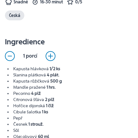
Snadné
16-30 minut
0/5
Česká
Ingredience
1 porcí
Kapusta hlávková
1/2 ks
Slanina plátková
4 plát.
Kapusta růžičková
500 g
Mandle pražené
1 hrs.
Pecorino
4 plž
Citronová šťáva
2 plž
Hořčice dijonská
1 člž
Cibule šalotka
1 ks
Pepř
Česnek
1 strouž.
Sůl
Olej olivový
60 ml