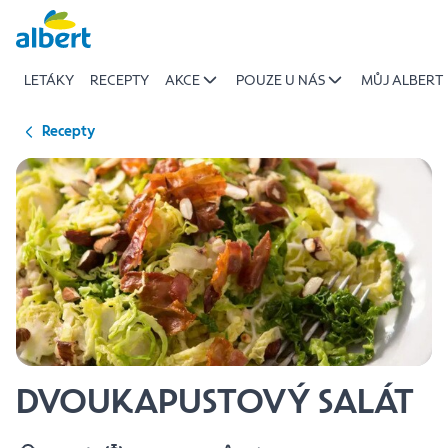
{name
Přeskočit
of
recipe}
LETÁKY
RECEPTY
AKCE
POUZE U NÁS
MŮJ ALBERT
|
Albert
Recepty
DVOUKAPUSTOVÝ SALÁT