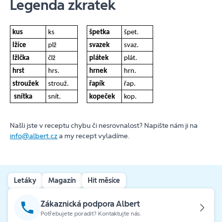
Legenda zkratek
kus
ks
špetka
špet.
lžíce
plž
svazek
svaz.
lžička
člž
plátek
plát.
hrst
hrs.
hrnek
hrn.
stroužek
strouž.
řapík
řap.
snítka
snít.
kopeček
kop.
Našli jste v receptu chybu či nesrovnalost? Napište nám ji na
info@albert.cz
a my recept vyladíme.
Letáky
Magazín
Hit měsíce
Zákaznická podpora Albert
Potřebujete poradit? Kontaktujte nás.