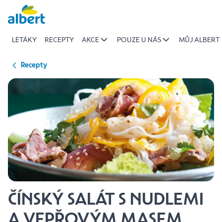
{name
Přeskočit
of
recipe}
LETÁKY
RECEPTY
AKCE
POUZE U NÁS
MŮJ ALBERT
|
Albert
Recepty
ČÍNSKÝ SALÁT S NUDLEMI
A VEPŘOVÝM MASEM