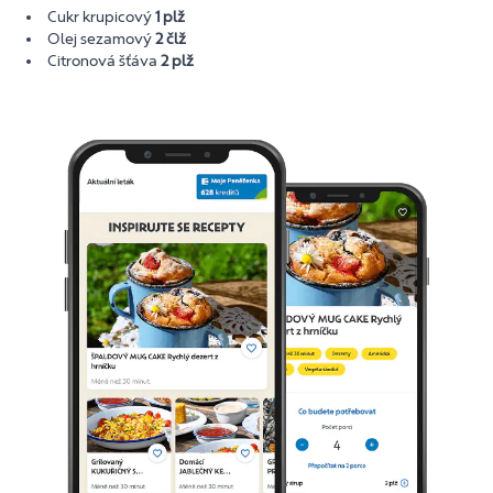
Cukr krupicový
1 plž
Olej sezamový
2 člž
Citronová šťáva
2 plž