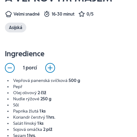
Velmi snadné
16-30 minut
0/5
Asijská
Ingredience
1 porcí
Vepřová panenská svíčková
500 g
Pepř
Olej olivový
2 člž
Nudle rýžové
250 g
Sůl
Paprika žlutá
1 ks
Koriandr čerstvý
1 hrs.
Salát římský
1 ks
Sojová omáčka
2 plž
Sezam
1 hrs.