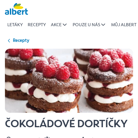
{name
Přeskočit
of
recipe}
LETÁKY
RECEPTY
AKCE
POUZE U NÁS
MŮJ ALBERT
|
Albert
Recepty
ČOKOLÁDOVÉ DORTÍČKY