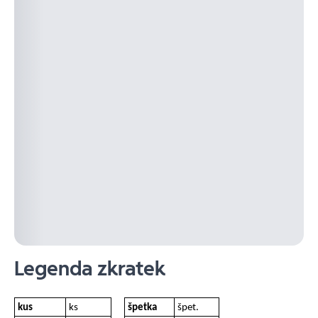
Legenda zkratek
kus
ks
špetka
špet.