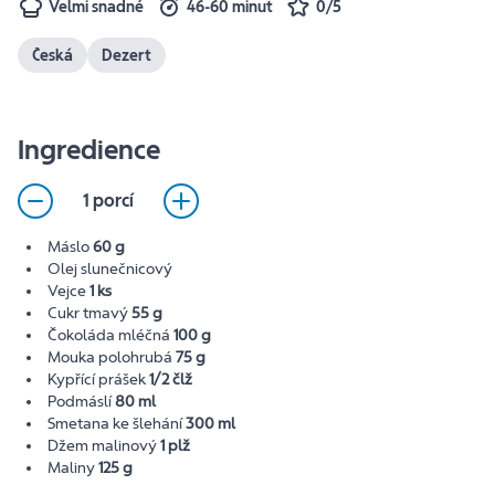
Velmi snadné
46-60 minut
0/5
Česká
Dezert
Ingredience
1 porcí
Máslo
60 g
Olej slunečnicový
Vejce
1 ks
Cukr tmavý
55 g
Čokoláda mléčná
100 g
Mouka polohrubá
75 g
Kypřící prášek
1/2 člž
Podmáslí
80 ml
Smetana ke šlehání
300 ml
Džem malinový
1 plž
Maliny
125 g