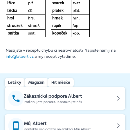
lžíce
plž
svazek
svaz.
lžička
člž
plátek
plát.
hrst
hrs.
hrnek
hrn.
stroužek
strouž.
řapík
řap.
snítka
snít.
kopeček
kop.
Našli jste v receptu chybu či nesrovnalost? Napište nám ji na
info@albert.cz
a my recept vyladíme.
Letáky
Magazín
Hit měsíce
Zákaznická podpora Albert
Potřebujete poradit? Kontaktujte nás.
Můj Albert
Kontakty pro dotazy na aplikaci Můj Albert.