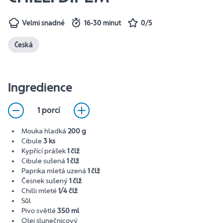
Velmi snadné
16-30 minut
0/5
Česká
Ingredience
1 porcí
Mouka hladká
200 g
Cibule
3 ks
Kypřící prášek
1 člž
Cibule sušená
1 člž
Paprika mletá uzená
1 člž
Česnek sušený
1 člž
Chilli mleté
1/4 člž
Sůl
Pivo světlé
350 ml
Olej slunečnicový