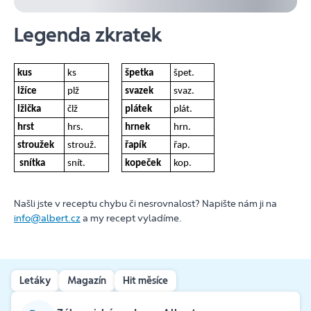
Legenda zkratek
kus
ks
špetka
špet.
lžíce
plž
svazek
svaz.
lžička
člž
plátek
plát.
hrst
hrs.
hrnek
hrn.
stroužek
strouž.
řapík
řap.
snítka
snít.
kopeček
kop.
Našli jste v receptu chybu či nesrovnalost? Napište nám ji na
info@albert.cz
a my recept vyladíme.
Letáky
Magazín
Hit měsíce