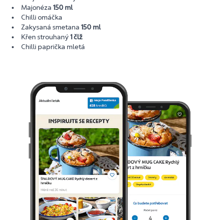
Majonéza
150 ml
Chilli omáčka
Zakysaná smetana
150 ml
Křen strouhaný
1 člž
Chilli paprička mletá