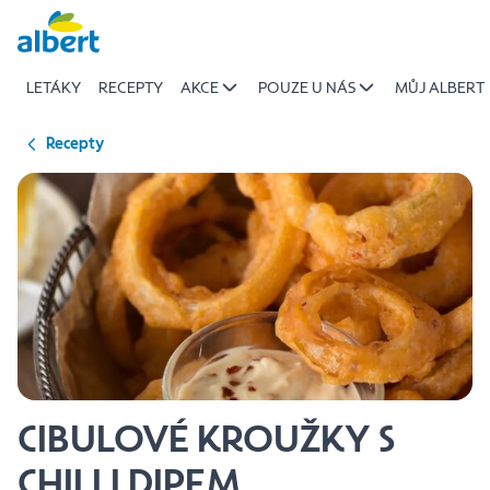
{name
Přeskočit
of
recipe}
LETÁKY
RECEPTY
AKCE
POUZE U NÁS
MŮJ ALBERT
|
Albert
Recepty
CIBULOVÉ KROUŽKY S
CHILLI DIPEM