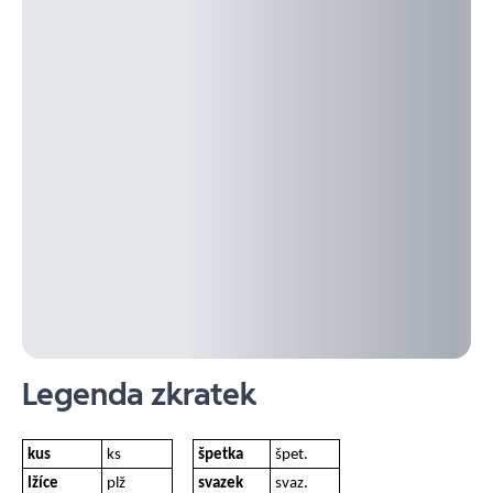
Legenda zkratek
kus
ks
špetka
špet.
lžíce
plž
svazek
svaz.