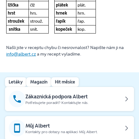
lžička
člž
plátek
plát.
hrst
hrs.
hrnek
hrn.
stroužek
strouž.
řapík
řap.
snítka
snít.
kopeček
kop.
Našli jste v receptu chybu či nesrovnalost? Napište nám ji na
info@albert.cz
a my recept vyladíme.
Letáky
Magazín
Hit měsíce
Zákaznická podpora Albert
Potřebujete poradit? Kontaktujte nás.
Můj Albert
Kontakty pro dotazy na aplikaci Můj Albert.