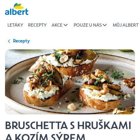
{name
Přeskočit
of
recipe}
LETÁKY
RECEPTY
AKCE
POUZE U NÁS
MŮJ ALBERT
|
Albert
Recepty
BRUSCHETTA S HRUŠKAMI
A KOZÍM SÝREM