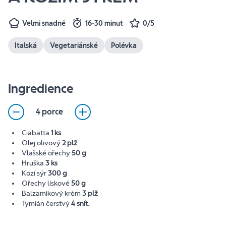
Velmi snadné
16-30 minut
0/5
Italská
Vegetariánské
Polévka
Ingredience
4 porce
Ciabatta
1 ks
Olej olivový
2 plž
Vlašské ořechy
50 g
Hruška
3 ks
Kozí sýr
300 g
Ořechy lískové
50 g
Balzamikový krém
3 plž
Tymián čerstvý
4 snít.