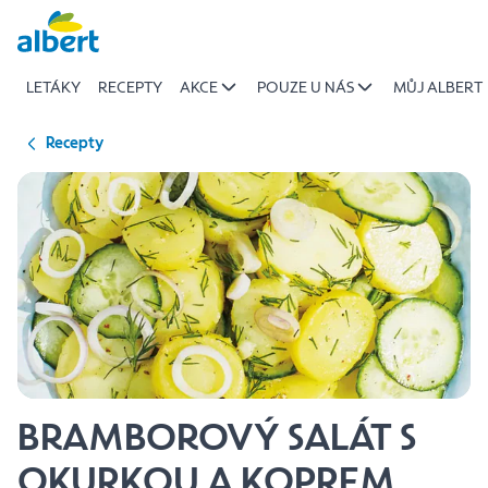
{name
Přeskočit
of
recipe}
LETÁKY
RECEPTY
AKCE
POUZE U NÁS
MŮJ ALBERT
|
Albert
Recepty
BRAMBOROVÝ SALÁT S
OKURKOU A KOPREM