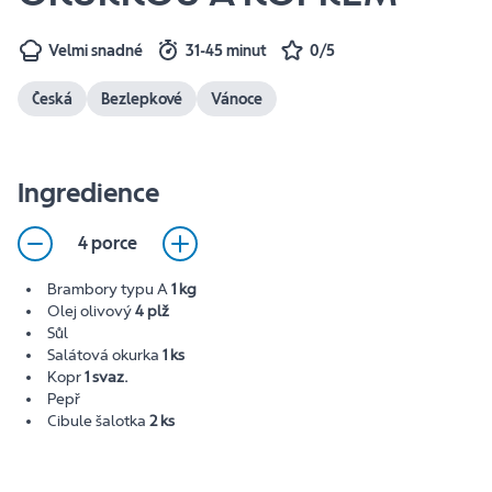
Velmi snadné
31-45 minut
0/5
Česká
Bezlepkové
Vánoce
Ingredience
4 porce
Brambory typu A
1 kg
Olej olivový
4 plž
Sůl
Salátová okurka
1 ks
Kopr
1 svaz.
Pepř
Cibule šalotka
2 ks