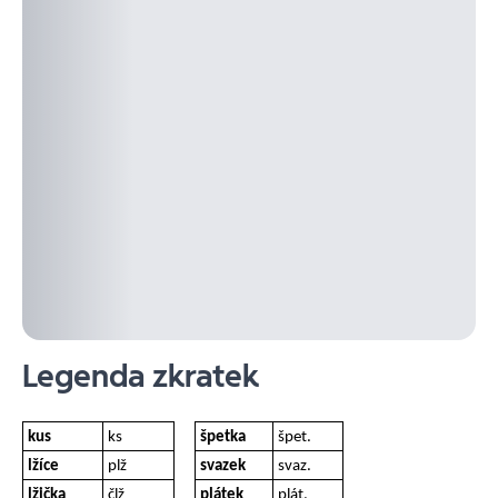
Legenda zkratek
kus
ks
špetka
špet.
lžíce
plž
svazek
svaz.
lžička
člž
plátek
plát.