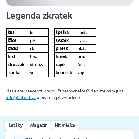
Legenda zkratek
kus
ks
špetka
špet.
lžíce
plž
svazek
svaz.
lžička
člž
plátek
plát.
hrst
hrs.
hrnek
hrn.
stroužek
strouž.
řapík
řap.
snítka
snít.
kopeček
kop.
Našli jste v receptu chybu či nesrovnalost? Napište nám ji na
info@albert.cz
a my recept vyladíme.
Letáky
Magazín
Hit měsíce