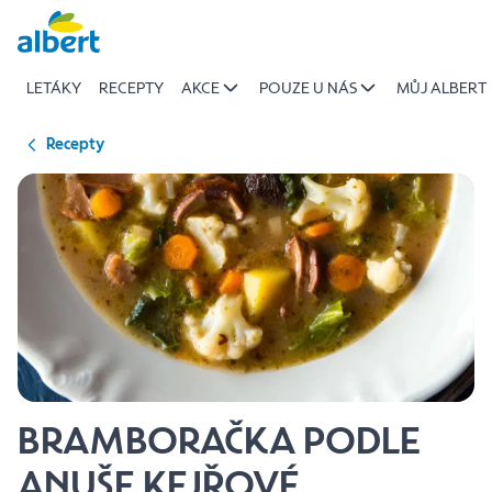
{name
Přeskočit
of
recipe}
LETÁKY
RECEPTY
AKCE
POUZE U NÁS
MŮJ ALBERT
|
Albert
Recepty
BRAMBORAČKA PODLE
ANUŠE KEJŘOVÉ