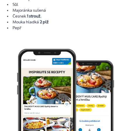
Sůl
Majoránka sušená
Česnek
1 strouž.
Mouka hladká
2 plž
Pepř