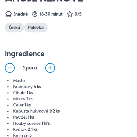
Snadné
16-30 minut
0/5
Česká
Polévka
Ingredience
1 porcí
Máslo
Brambory
4 ks
Cibule
1 ks
Mrkev
1 ks
Celer
1 ks
Kapusta hlávková
1/2 ks
Petržel
1 ks
Houby sušené
1 hrs.
Květák
0,1 ks
Kmín celý