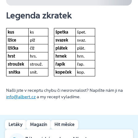
Legenda zkratek
kus
ks
špetka
špet.
lžíce
plž
svazek
svaz.
lžička
člž
plátek
plát.
hrst
hrs.
hrnek
hrn.
stroužek
strouž.
řapík
řap.
snítka
snít.
kopeček
kop.
Našli jste v receptu chybu či nesrovnalost? Napište nám ji na
info@albert.cz
a my recept vyladíme.
Letáky
Magazín
Hit měsíce