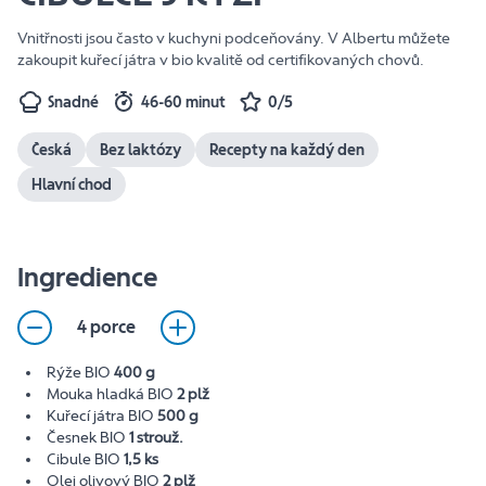
Vnitřnosti jsou často v kuchyni podceňovány. V Albertu můžete
zakoupit kuřecí játra v bio kvalitě od certifikovaných chovů.
Snadné
46-60 minut
0/5
Česká
Bez laktózy
Recepty na každý den
Hlavní chod
Ingredience
4 porce
Rýže BIO
400 g
Mouka hladká BIO
2 plž
Kuřecí játra BIO
500 g
Česnek BIO
1 strouž.
Cibule BIO
1,5 ks
Olej olivový BIO
2 plž