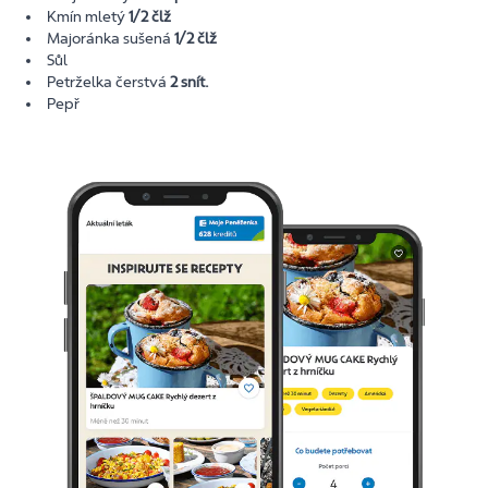
Kmín mletý
1/2 člž
Majoránka sušená
1/2 člž
Sůl
Petrželka čerstvá
2 snít.
Pepř