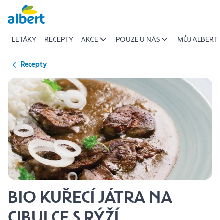
{name
Přeskočit
of
recipe}
LETÁKY
RECEPTY
AKCE
POUZE U NÁS
MŮJ ALBERT
|
Albert
Recepty
BIO KUŘECÍ JÁTRA NA
CIBULCE S RÝŽÍ