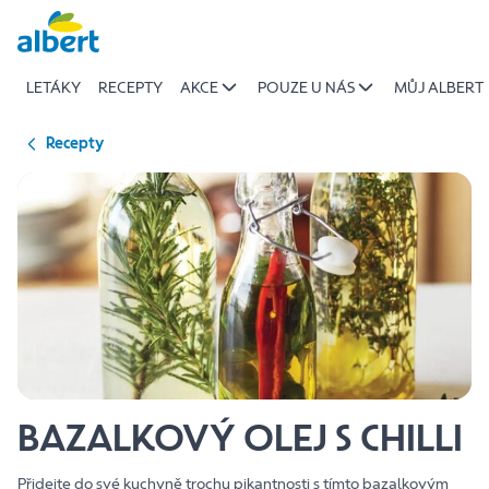
{name
Přeskočit
of
recipe}
LETÁKY
RECEPTY
AKCE
POUZE U NÁS
MŮJ ALBERT
|
Albert
Recepty
BAZALKOVÝ OLEJ S CHILLI
Přidejte do své kuchyně trochu pikantnosti s tímto bazalkovým