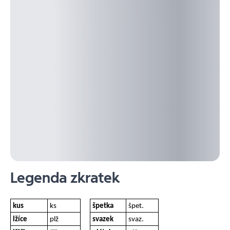
Legenda zkratek
kus
ks
špetka
špet.
lžíce
plž
svazek
svaz.