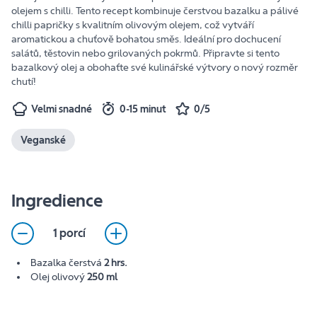
olejem s chilli. Tento recept kombinuje čerstvou bazalku a pálivé
chilli papričky s kvalitním olivovým olejem, což vytváří
aromatickou a chuťově bohatou směs. Ideální pro dochucení
salátů, těstovin nebo grilovaných pokrmů. Připravte si tento
bazalkový olej a obohaťte své kulinářské výtvory o nový rozměr
chutí!
Velmi snadné
0-15 minut
0/5
Veganské
Ingredience
1 porcí
Bazalka čerstvá
2 hrs.
Olej olivový
250 ml