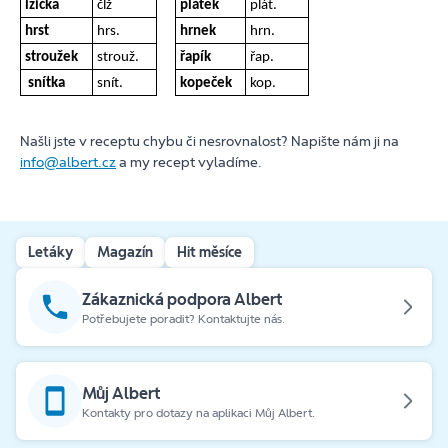
lžička
člž
plátek
plát.
hrst
hrs.
hrnek
hrn.
stroužek
strouž.
řapík
řap.
snítka
snít.
kopeček
kop.
Našli jste v receptu chybu či nesrovnalost? Napište nám ji na
info@albert.cz
a my recept vyladíme.
Letáky
Magazín
Hit měsíce
Zákaznická podpora Albert
Potřebujete poradit? Kontaktujte nás.
Můj Albert
Kontakty pro dotazy na aplikaci Můj Albert.