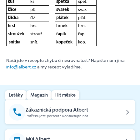
kus
ks
špetka
špet.
lžíce
plž
svazek
svaz.
lžička
člž
plátek
plát.
hrst
hrs.
hrnek
hrn.
stroužek
strouž.
řapík
řap.
snítka
snít.
kopeček
kop.
Našli jste v receptu chybu či nesrovnalost? Napište nám ji na
info@albert.cz
a my recept vyladíme.
Letáky
Magazín
Hit měsíce
Zákaznická podpora Albert
Potřebujete poradit? Kontaktujte nás.
Můj Albert