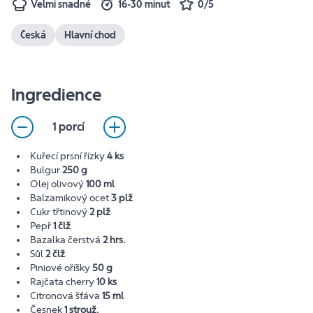
Velmi snadné
16-30 minut
0/5
Česká
Hlavní chod
Ingredience
1 porcí
Kuřecí prsní řízky
4 ks
Bulgur
250 g
Olej olivový
100 ml
Balzamikový ocet
3 plž
Cukr třtinový
2 plž
Pepř
1 člž
Bazalka čerstvá
2 hrs.
Sůl
2 člž
Piniové oříšky
50 g
Rajčata cherry
10 ks
Citronová šťáva
15 ml
Česnek
1 strouž.