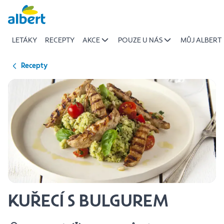
{name
Přeskočit
of
recipe}
LETÁKY
RECEPTY
AKCE
POUZE U NÁS
MŮJ ALBERT
|
Albert
Recepty
KUŘECÍ S BULGUREM