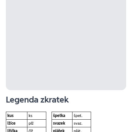
Legenda zkratek
kus
ks
špetka
špet.
lžíce
plž
svazek
svaz.
lžička
člž
plátek
plát.