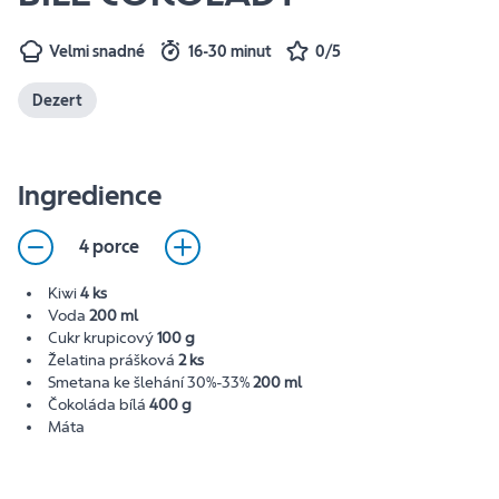
Velmi snadné
16-30 minut
0/5
Dezert
Ingredience
4 porce
Kiwi
4 ks
Voda
200 ml
Cukr krupicový
100 g
Želatina prášková
2 ks
Smetana ke šlehání 30%-33%
200 ml
Čokoláda bílá
400 g
Máta