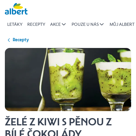
{name
Přeskočit
of
recipe}
LETÁKY
RECEPTY
AKCE
POUZE U NÁS
MŮJ ALBERT
|
Albert
Recepty
ŽELÉ Z KIWI S PĚNOU Z
BÍLÉ ČOKOLÁDY