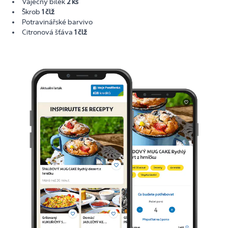
Vaječný bílek
2 ks
Škrob
1 člž
Potravinářské barvivo
Citronová šťáva
1 člž