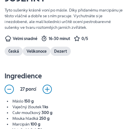
Tyto sušenky krásně voní po másle. Díky přidanému marcipánu je
těsto vláčné a dobře se s ním pracuje. Vychutnáte si je
i nezdobené, ale malí koledníci určitě ocení pestrobarevné
sušenky ve tvaru roztomilých jarních zvířátek.
Velmi snadné
16-30 minut
0/5
Česká
Velikonoce
Dezert
Ingredience
27 porcí
Máslo
150 g
Vaječný žloutek
1 ks
Cukr moučkový
300 g
Mouka hladká
250 g
Marcipán
100 g