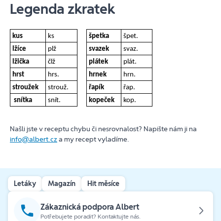
Legenda zkratek
kus
ks
špetka
špet.
lžíce
plž
svazek
svaz.
lžička
člž
plátek
plát.
hrst
hrs.
hrnek
hrn.
stroužek
strouž.
řapík
řap.
snítka
snít.
kopeček
kop.
Našli jste v receptu chybu či nesrovnalost? Napište nám ji na
info@albert.cz
a my recept vyladíme.
Letáky
Magazín
Hit měsíce
Zákaznická podpora Albert
Potřebujete poradit? Kontaktujte nás.