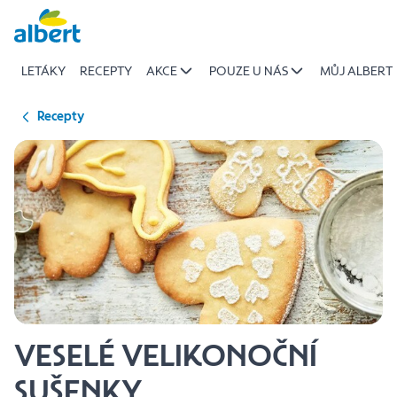
{name
Přeskočit
of
recipe}
LETÁKY
RECEPTY
AKCE
POUZE U NÁS
MŮJ ALBERT
|
Albert
Recepty
VESELÉ VELIKONOČNÍ
SUŠENKY