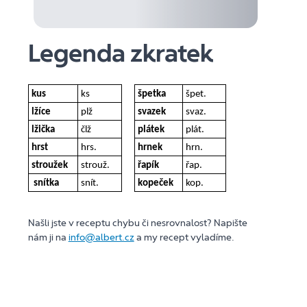
Legenda zkratek
kus
ks
špetka
špet.
lžíce
plž
svazek
svaz.
lžička
člž
plátek
plát.
hrst
hrs.
hrnek
hrn.
stroužek
strouž.
řapík
řap.
snítka
snít.
kopeček
kop.
Našli jste v receptu chybu či nesrovnalost? Napište
nám ji na
info@albert.cz
a my recept vyladíme.