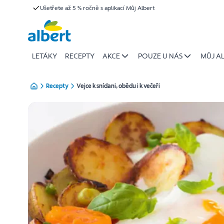
{name
Ušetřete až 5 % ročně s aplikací Můj Albert
Přeskočit
of
recipe}
|
Albert
LETÁKY
RECEPTY
AKCE
POUZE U NÁS
MŮJ A
Recepty
Vejce k snídani, obědu i k večeři