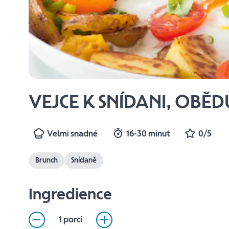
VEJCE K SNÍDANI, OBĚDU
Velmi snadné
16-30 minut
0/5
Brunch
Snídaně
Ingredience
1 porcí