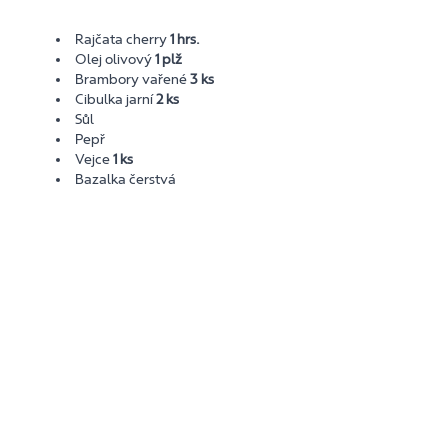
Rajčata cherry
1 hrs.
Olej olivový
1 plž
Brambory vařené
3 ks
Cibulka jarní
2 ks
Sůl
Pepř
Vejce
1 ks
Bazalka čerstvá