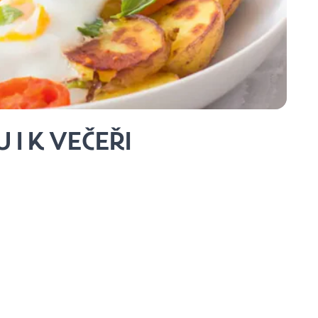
 I K VEČEŘI