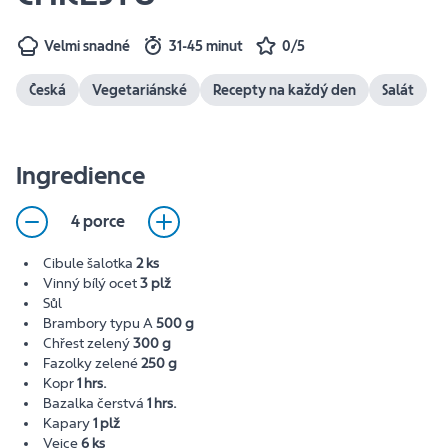
Velmi snadné
31-45 minut
0/5
Česká
Vegetariánské
Recepty na každý den
Salát
Ingredience
4 porce
Cibule šalotka
2 ks
Vinný bílý ocet
3 plž
Sůl
Brambory typu A
500 g
Chřest zelený
300 g
Fazolky zelené
250 g
Kopr
1 hrs.
Bazalka čerstvá
1 hrs.
Kapary
1 plž
Vejce
6 ks