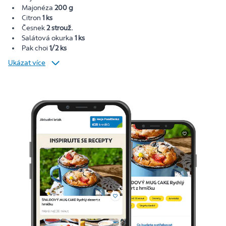
Majonéza
200 g
Citron
1 ks
Česnek
2 strouž.
Salátová okurka
1 ks
Pak choi
1/2 ks
Ukázat více