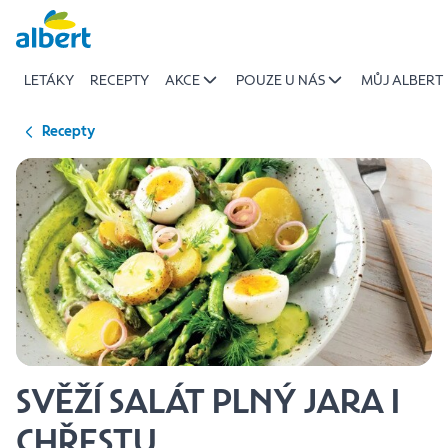
{name
Přeskočit
of
recipe}
LETÁKY
RECEPTY
AKCE
POUZE U NÁS
MŮJ ALBERT
|
Albert
Recepty
SVĚŽÍ SALÁT PLNÝ JARA I
CHŘESTU