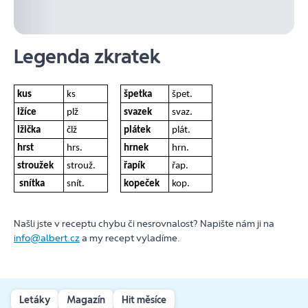
Legenda zkratek
kus
ks
špetka
špet.
lžíce
plž
svazek
svaz.
lžička
člž
plátek
plát.
hrst
hrs.
hrnek
hrn.
stroužek
strouž.
řapík
řap.
snítka
snít.
kopeček
kop.
Našli jste v receptu chybu či nesrovnalost? Napište nám ji na
info@albert.cz
a my recept vyladíme.
Letáky
Magazín
Hit měsíce